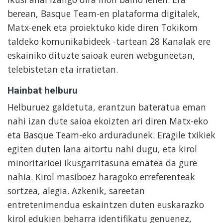
berean, Basque Team-en plataforma digitalek,
Matx-enek eta proiektuko kide diren Tokikom
taldeko komunikabideek -tartean 28 Kanalak ere
eskainiko dituzte saioak euren webguneetan,
telebistetan eta irratietan.
Hainbat helburu
Helburuez galdetuta, erantzun bateratua eman
nahi izan dute saioa ekoizten ari diren Matx-eko
eta Basque Team-eko arduradunek: Eragile txikiek
egiten duten lana aitortu nahi dugu, eta kirol
minoritarioei ikusgarritasuna ematea da gure
nahia. Kirol masiboez haragoko erreferenteak
sortzea, alegia. Azkenik, sareetan
entretenimendua eskaintzen duten euskarazko
kirol edukien beharra identifikatu genuenez,