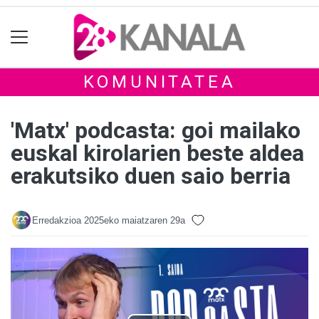
KOMUNITATEA
'Matx' podcasta: goi mailako
euskal kirolarien beste aldea
erakutsiko duen saio berria
Erredakzioa
2025eko maiatzaren 29a