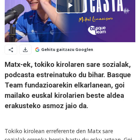
Gehitu gaitzazu Googlen
Matx-ek, tokiko kirolaren sare sozialak,
podcasta estreinatuko du bihar. Basque
Team fundazioarekin elkarlanean, goi
mailako euskal kirolarien beste aldea
erakusteko asmoz jaio da.
Tokiko kirolean erreferente den Matx sare
sozialak erronka berria hartu du esku artean. Goi