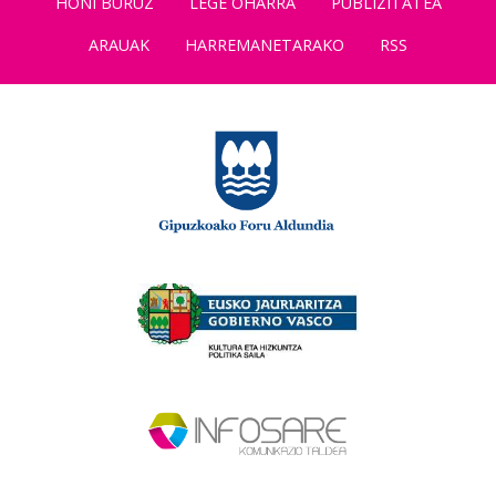
HONI BURUZ
LEGE OHARRA
PUBLIZITATEA
ARAUAK
HARREMANETARAKO
RSS