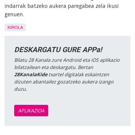
indarrak batzeko aukera paregabea zela ikusi
genuen.
KIROLA
DESKARGATU GURE APPa!
Bilatu 28 Kanala zure Android eta iOS aplikazio
bilatzailean eta deskargatu. Bertan
28KanalaKide
txartel digitalak eskaintzen
dizuten abantailez gozatzeko aukera izango
duzu.
APLIKAZIOA