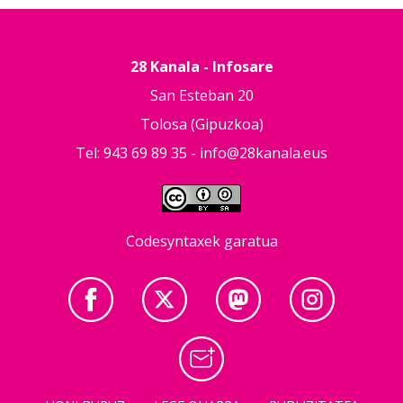
28 Kanala - Infosare
San Esteban 20
Tolosa (Gipuzkoa)
Tel: 943 69 89 35 -
info@28kanala.eus
Codesyntaxek garatua