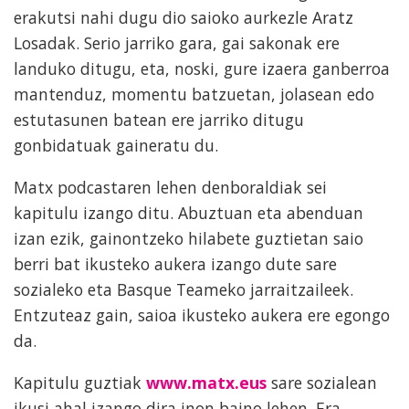
erakutsi nahi dugu dio saioko aurkezle Aratz
Losadak. Serio jarriko gara, gai sakonak ere
landuko ditugu, eta, noski, gure izaera ganberroa
mantenduz, momentu batzuetan, jolasean edo
estutasunen batean ere jarriko ditugu
gonbidatuak gaineratu du.
Matx podcastaren lehen denboraldiak sei
kapitulu izango ditu. Abuztuan eta abenduan
izan ezik, gainontzeko hilabete guztietan saio
berri bat ikusteko aukera izango dute sare
sozialeko eta Basque Teameko jarraitzaileek.
Entzuteaz gain, saioa ikusteko aukera ere egongo
da.
Kapitulu guztiak
www.matx.eus
sare sozialean
ikusi ahal izango dira inon baino lehen. Era