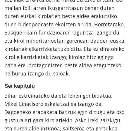
mailan ibili arren ikusgarritasun behar duten
duten euskal kirolarien beste aldea erakutsiko
duen bideopodcasta ekoizten ari da. Horretarako,
Basque Team fundazioaren laguntza izango du
eta kirol minoritarioetan gorenean dauden euskal
kirolariak elkarrizketatuko ditu. Eta ez dira ohiko
kirol elkarrizketak izango; kirolaz hitz egingo
bada ere, protagonisten beste aldea ezagutzeko
helburua izango du saioak.
Sei kapitulu
Bihar estreinatuko da eta lehen gonbidatua,
Mikel Linacisoro eskalatzailea izango da:
Dagoeneko grabaketa batzuk egin ditugu eta oso
gustura ari gara kirolariekin. Asko ireki zaizkigu
eta euren alde intimoa, saltseroa eta gertukoa