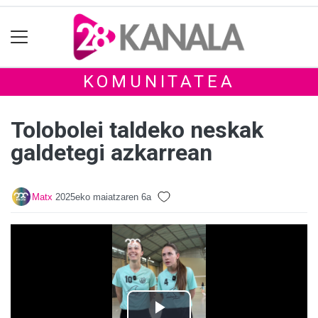
KOMUNITATEA
Tolobolei taldeko neskak
galdetegi azkarrean
Matx
2025eko maiatzaren 6a