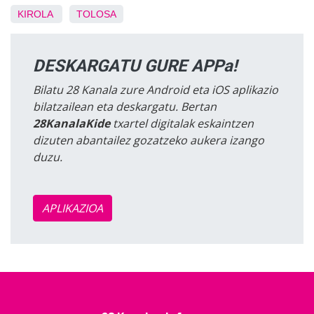
KIROLA
TOLOSA
DESKARGATU GURE APPa!
Bilatu 28 Kanala zure Android eta iOS aplikazio
bilatzailean eta deskargatu. Bertan
28KanalaKide
txartel digitalak eskaintzen
dizuten abantailez gozatzeko aukera izango
duzu.
APLIKAZIOA