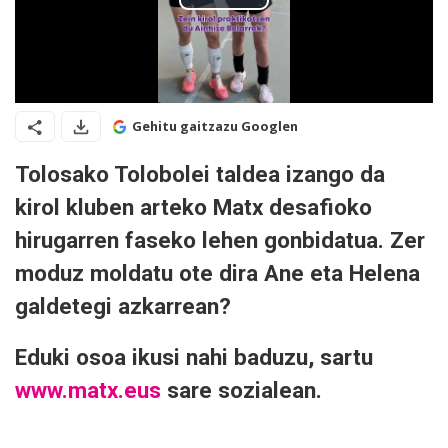
Gehitu gaitzazu Googlen
Tolosako Tolobolei taldea izango da
kirol kluben arteko Matx desafioko
hirugarren faseko lehen gonbidatua. Zer
moduz moldatu ote dira Ane eta Helena
galdetegi azkarrean?
Eduki osoa ikusi nahi baduzu, sartu
www.matx.eus
sare sozialean.