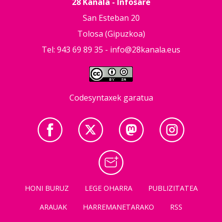
28 Kanala - Infosare
San Esteban 20
Tolosa (Gipuzkoa)
Tel: 943 69 89 35 -
info@28kanala.eus
Codesyntaxek garatua
HONI BURUZ
LEGE OHARRA
PUBLIZITATEA
ARAUAK
HARREMANETARAKO
RSS