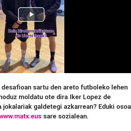
 desafioan sartu den areto futboleko lehen
 moduz moldatu ote dira Iker Lopez de
a jokalariak galdetegi azkarrean? Eduki osoa
www.matx.eus
sare sozialean.