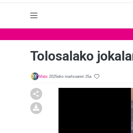
Tolosalako jokala
Matx
2025eko martxoaren 25a