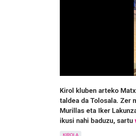
Kirol kluben arteko Matx
taldea da Tolosala. Zer
Murillas eta Iker Lakunz
ikusi nahi baduzu, sartu
KIROLA