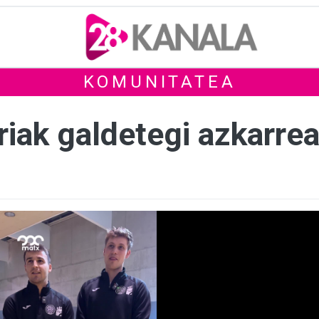
KOMUNITATEA
riak galdetegi azkarre