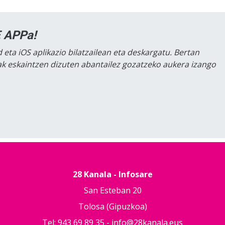
 APPa!
 eta iOS aplikazio bilatzailean eta deskargatu. Bertan
lak eskaintzen dizuten abantailez gozatzeko aukera izango
28 Kanala - Infosare
San Esteban 20
Tolosa (Gipuzkoa)
Tel: 943 69 89 35 -
info@28kanala.eus