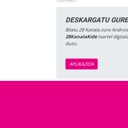
DESKARGATU GURE
Bilatu 28 Kanala zure Android
28KanalaKide
txartel digita
duzu.
APLIKAZIOA