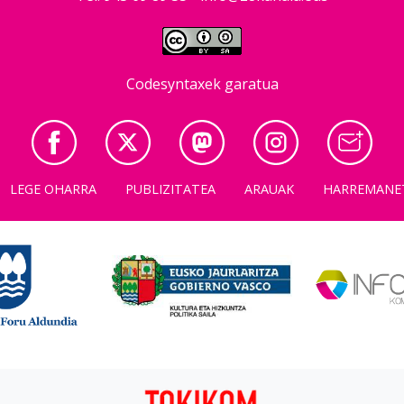
Codesyntaxek garatua
LEGE OHARRA
PUBLIZITATEA
ARAUAK
HARREMANE