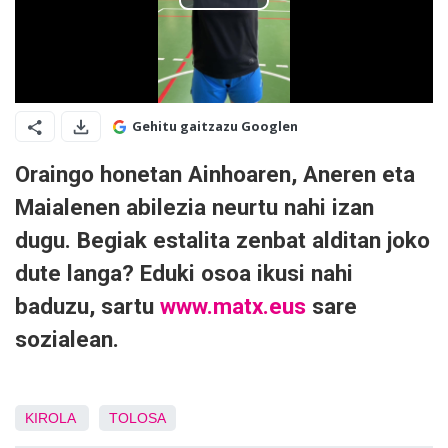
Gehitu gaitzazu Googlen
Oraingo honetan Ainhoaren, Aneren eta
Maialenen
abilezia
neurtu nahi izan
dugu. Begiak estalita zenbat alditan joko
dute langa? Eduki osoa ikusi nahi
baduzu, sartu
www.matx.eus
sare
sozialean.
KIROLA
TOLOSA