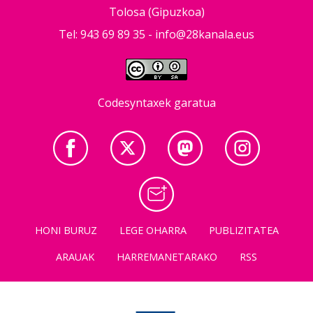
Tolosa (Gipuzkoa)
Tel: 943 69 89 35 -
info@28kanala.eus
Codesyntaxek garatua
HONI BURUZ
LEGE OHARRA
PUBLIZITATEA
ARAUAK
HARREMANETARAKO
RSS