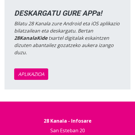
DESKARGATU GURE APPa!
Bilatu 28 Kanala zure Android eta iOS aplikazio
bilatzailean eta deskargatu. Bertan
28KanalaKide
txartel digitalak eskaintzen
dizuten abantailez gozatzeko aukera izango
duzu.
APLIKAZIOA
28 Kanala - Infosare
San Esteban 20