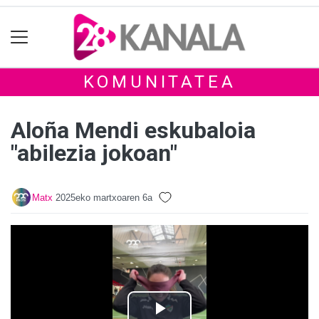
KOMUNITATEA
Aloña Mendi eskubaloia
"abilezia jokoan"
Matx
2025eko martxoaren 6a