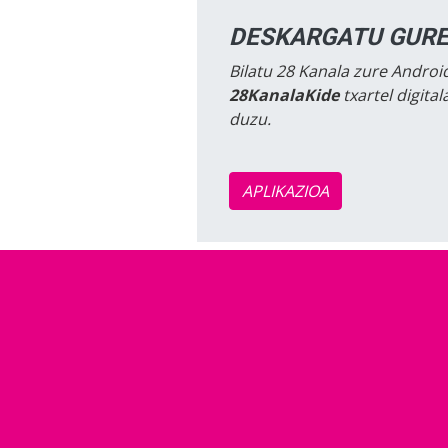
DESKARGATU GURE
Bilatu 28 Kanala zure Android
28KanalaKide
txartel digita
duzu.
APLIKAZIOA