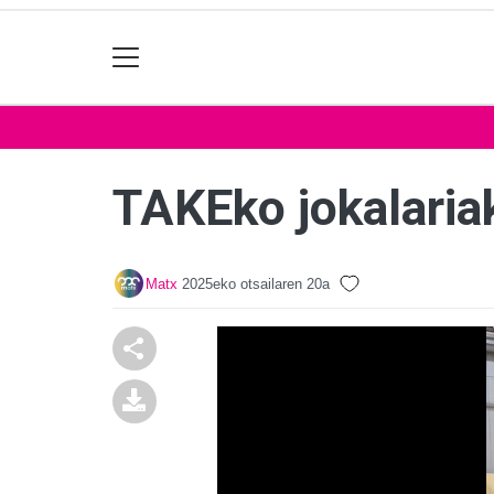
TAKEko jokalaria
Matx
2025eko otsailaren 20a