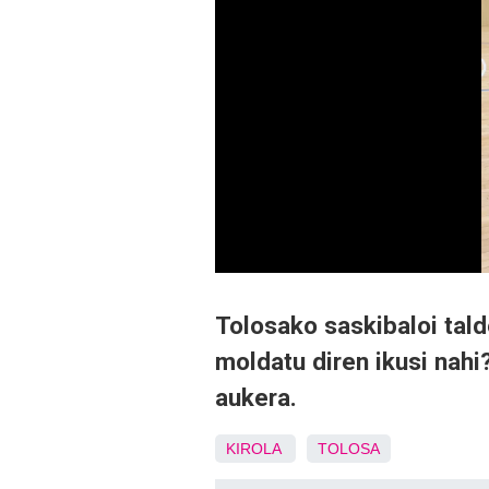
Tolosako saskibaloi tal
moldatu diren ikusi nahi
aukera.
KIROLA
TOLOSA