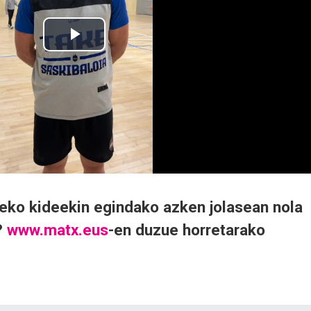
deko kideekin egindako azken jolasean nola
?
www.matx.eus
-en duzue horretarako