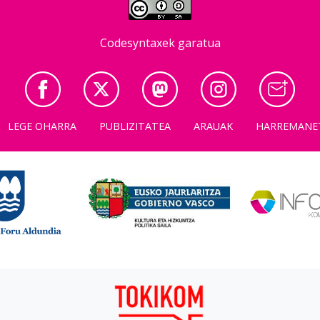
Codesyntaxek garatua
LEGE OHARRA
PUBLIZITATEA
ARAUAK
HARREMANE