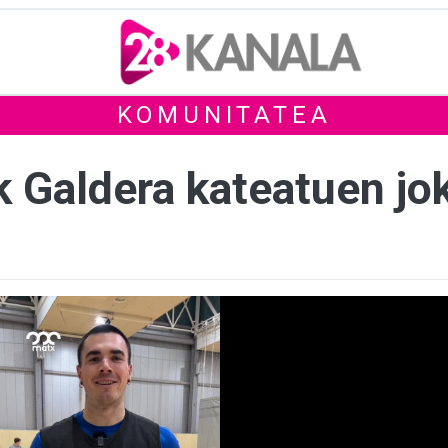
KOMUNITATEA
k Galdera kateatuen jo