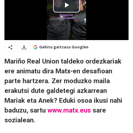
Gehitu gaitzazu Googlen
Mariño Real Union taldeko ordezkariak
ere animatu dira Matx-en desafioan
parte hartzera. Zer moduzko maila
erakutsi dute galdetegi azkarrean
Mariak eta Anek? Eduki osoa ikusi nahi
baduzu, sartu
www.matx.eus
sare
sozialean.