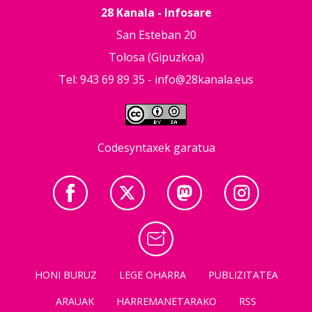
28 Kanala - Infosare
San Esteban 20
Tolosa (Gipuzkoa)
Tel: 943 69 89 35 -
info@28kanala.eus
Codesyntaxek garatua
HONI BURUZ
LEGE OHARRA
PUBLIZITATEA
ARAUAK
HARREMANETARAKO
RSS