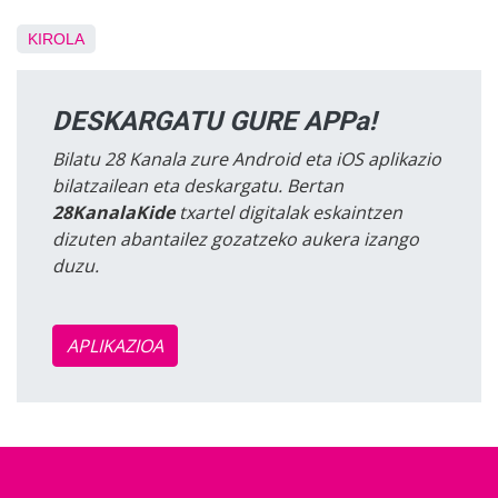
KIROLA
DESKARGATU GURE APPa!
Bilatu 28 Kanala zure Android eta iOS aplikazio
bilatzailean eta deskargatu. Bertan
28KanalaKide
txartel digitalak eskaintzen
dizuten abantailez gozatzeko aukera izango
duzu.
APLIKAZIOA