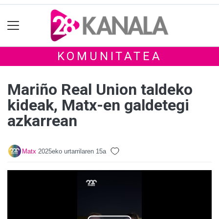
KOMUNITATEA
Mariño Real Union taldeko
kideak, Matx-en galdetegi
azkarrean
Matx
2025eko urtarrilaren 15a