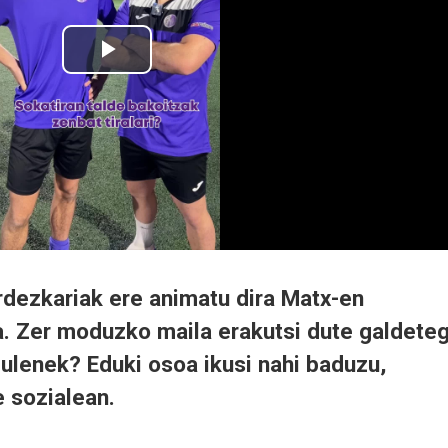
rdezkariak ere animatu dira Matx-en
a. Zer moduzko maila erakutsi dute galdeteg
ulenek? Eduki osoa ikusi nahi baduzu,
 sozialean.