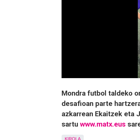
Mondra futbol taldeko o
desafioan parte hartzer
azkarrean Ekaitzek eta J
sartu
www.matx.eus
sare
KIROLA