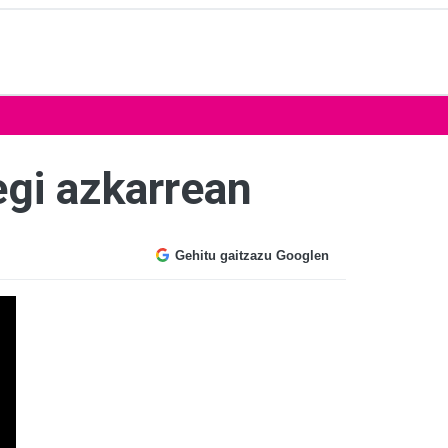
egi azkarrean
Gehitu gaitzazu Googlen