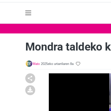
Mondra taldeko k
Matx
2025eko urtarrilaren 8a