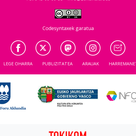
Codesyntaxek garatua
LEGE OHARRA
PUBLIZITATEA
ARAUAK
HARREMANE