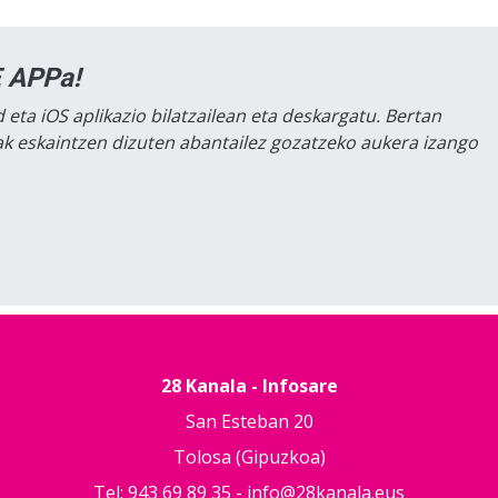
 APPa!
 eta iOS aplikazio bilatzailean eta deskargatu. Bertan
lak eskaintzen dizuten abantailez gozatzeko aukera izango
28 Kanala - Infosare
San Esteban 20
Tolosa (Gipuzkoa)
Tel: 943 69 89 35 -
info@28kanala.eus