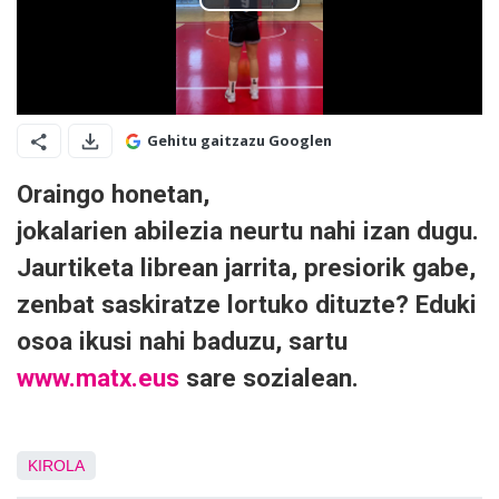
Gehitu gaitzazu Googlen
Oraingo honetan,
jokalarien
abilezia
neurtu nahi izan dugu.
Jaurtiketa librean jarrita, presiorik gabe,
zenbat saskiratze lortuko dituzte? Eduki
osoa ikusi nahi baduzu, sartu
www.matx.eus
sare sozialean.
KIROLA