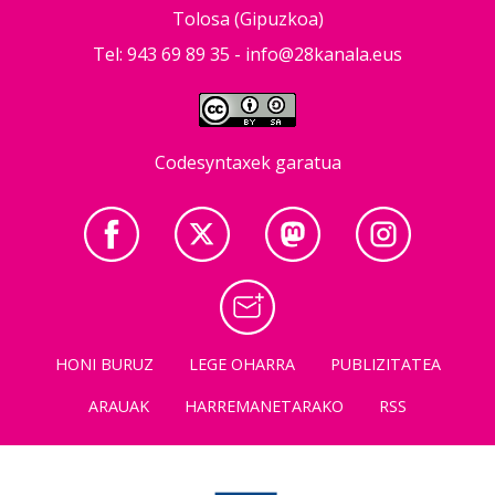
Tolosa (Gipuzkoa)
Tel: 943 69 89 35 -
info@28kanala.eus
Codesyntaxek garatua
HONI BURUZ
LEGE OHARRA
PUBLIZITATEA
ARAUAK
HARREMANETARAKO
RSS