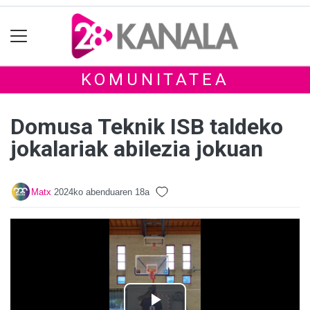
KOMUNITATEA
Domusa Teknik ISB taldeko
jokalariak abilezia jokuan
Matx
2024ko abenduaren 18a