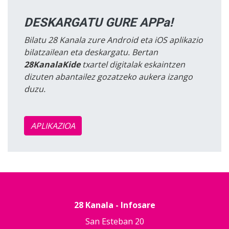
DESKARGATU GURE APPa!
Bilatu 28 Kanala zure Android eta iOS aplikazio
bilatzailean eta deskargatu. Bertan
28KanalaKide
txartel digitalak eskaintzen
dizuten abantailez gozatzeko aukera izango
duzu.
APLIKAZIOA
28 Kanala - Infosare
San Esteban 20