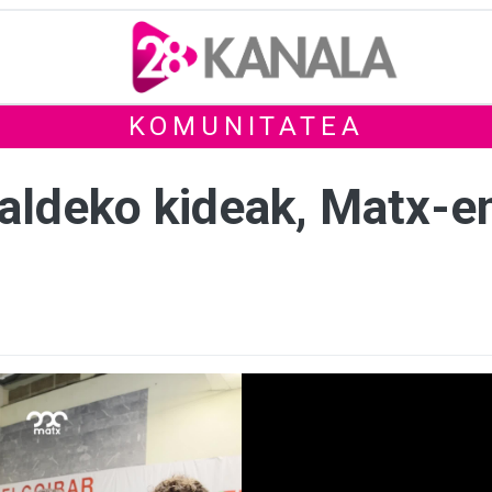
KOMUNITATEA
taldeko kideak, Matx-e