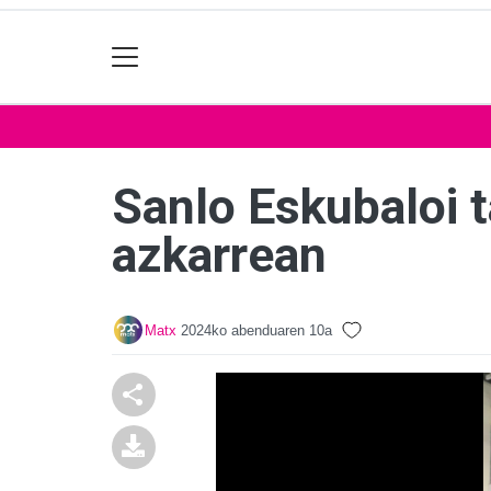
Sanlo Eskubaloi 
azkarrean
Matx
2024ko abenduaren 10a