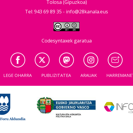
Tolosa (Gipuzkoa)
Tel: 943 69 89 35 -
info@28kanala.eus
Codesyntaxek garatua
LEGE OHARRA
PUBLIZITATEA
ARAUAK
HARREMANE