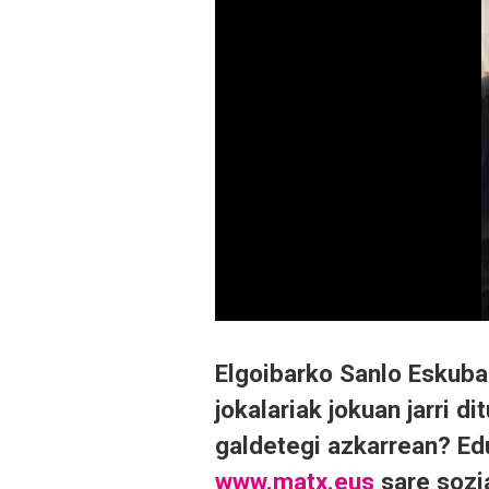
Elgoibarko
Sanlo
Eskubal
jokalariak jokuan jarri 
galdetegi azkarrean? Edu
www.matx.eus
sare sozi