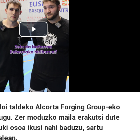
oi taldeko Alcorta Forging Group-eko
ditugu. Zer moduzko maila erakutsi dute
ki osoa ikusi nahi baduzu, sartu
alean.