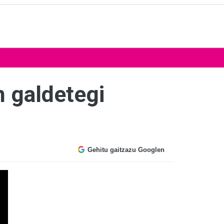
n galdetegi
Gehitu gaitzazu Googlen