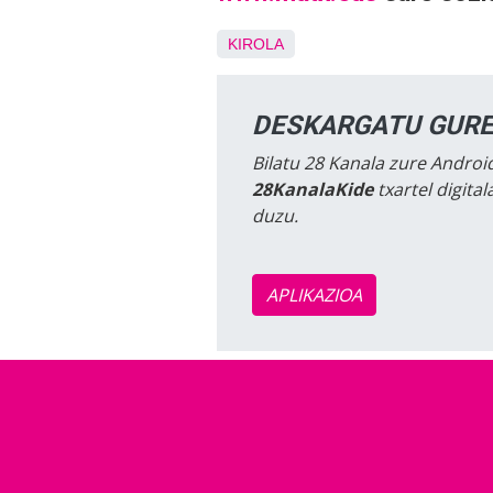
KIROLA
DESKARGATU GURE
Bilatu 28 Kanala zure Android
28KanalaKide
txartel digita
duzu.
APLIKAZIOA