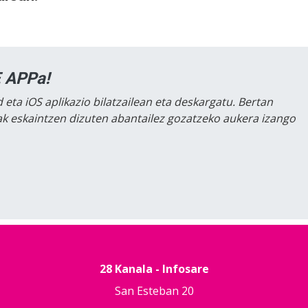
 APPa!
 eta iOS aplikazio bilatzailean eta deskargatu. Bertan
lak eskaintzen dizuten abantailez gozatzeko aukera izango
28 Kanala - Infosare
San Esteban 20