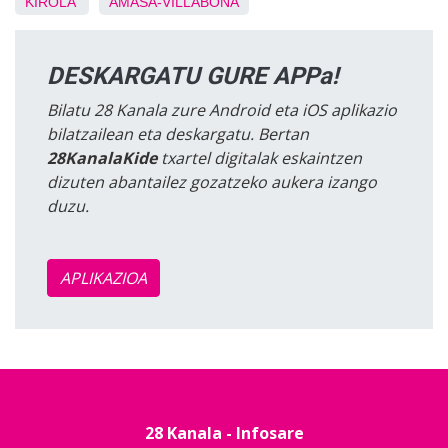
KIROLA
AMASA-VILLABONA
DESKARGATU GURE APPa!
Bilatu 28 Kanala zure Android eta iOS aplikazio
bilatzailean eta deskargatu. Bertan
28KanalaKide
txartel digitalak eskaintzen
dizuten abantailez gozatzeko aukera izango
duzu.
APLIKAZIOA
28 Kanala - Infosare