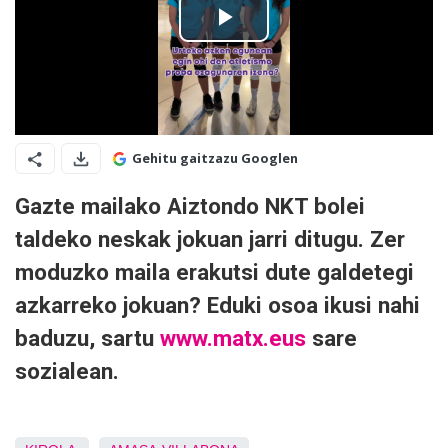
Gehitu gaitzazu Googlen
Gazte mailako Aiztondo NKT bolei
taldeko neskak jokuan jarri ditugu. Zer
moduzko maila erakutsi dute galdetegi
azkarreko jokuan? Eduki osoa ikusi nahi
baduzu, sartu
www.matx.eus
sare
sozialean.