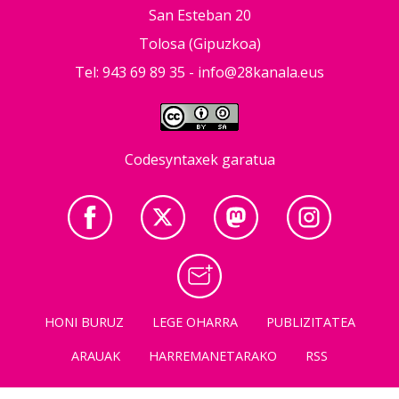
San Esteban 20
Tolosa (Gipuzkoa)
Tel: 943 69 89 35 -
info@28kanala.eus
Codesyntaxek garatua
HONI BURUZ
LEGE OHARRA
PUBLIZITATEA
ARAUAK
HARREMANETARAKO
RSS