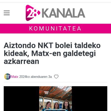
KOMUNITATEA
Aiztondo NKT bolei taldeko
kideak, Matx-en galdetegi
azkarrean
Matx
2024ko abenduaren 3a