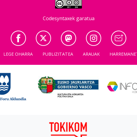
Codesyntaxek garatua
LEGE OHARRA
PUBLIZITATEA
ARAUAK
HARREMANE