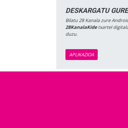
DESKARGATU GURE
Bilatu 28 Kanala zure Android
28KanalaKide
txartel digita
duzu.
APLIKAZIOA