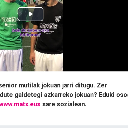
enior mutilak jokuan jarri ditugu. Zer
dute galdetegi azkarreko jokuan? Eduki oso
www.matx.eus
sare sozialean.