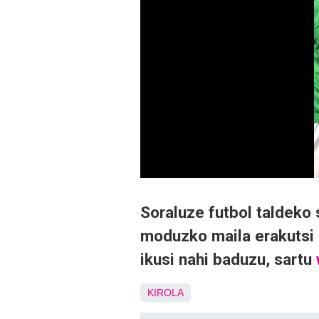
Soraluze futbol taldeko s
moduzko maila erakutsi 
ikusi nahi baduzu, sartu
KIROLA