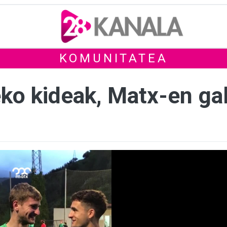
KOMUNITATEA
eko kideak, Matx-en ga