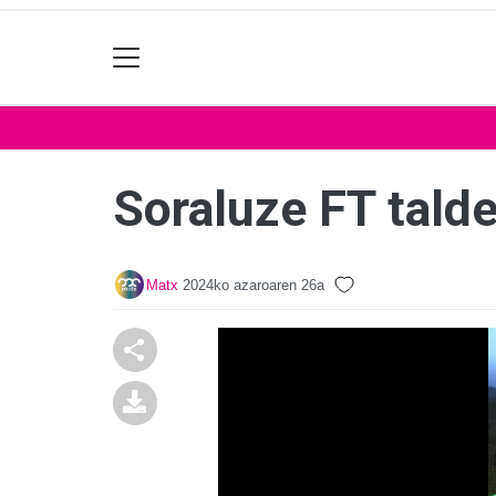
Soraluze FT tald
Matx
2024ko azaroaren 26a