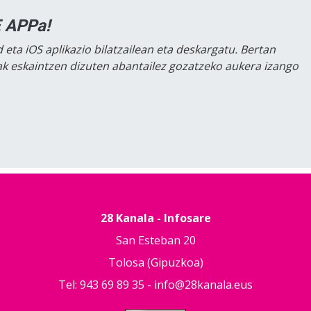
 APPa!
 eta iOS aplikazio bilatzailean eta deskargatu. Bertan
lak eskaintzen dizuten abantailez gozatzeko aukera izango
28 Kanala - Infosare
San Esteban 20
Tolosa (Gipuzkoa)
Tel: 943 69 89 35 -
info@28kanala.eus