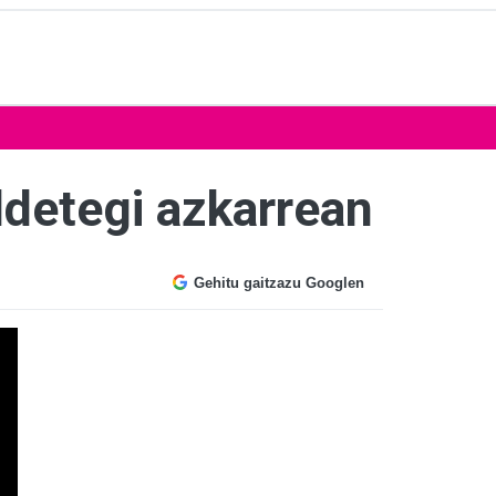
ldetegi azkarrean
Gehitu gaitzazu Googlen