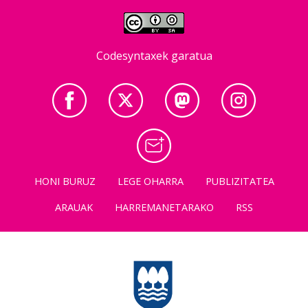
Codesyntaxek garatua
HONI BURUZ
LEGE OHARRA
PUBLIZITATEA
ARAUAK
HARREMANETARAKO
RSS