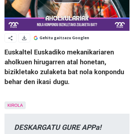
Gehitu gaitzazu Googlen
Euskaltel Euskadiko mekanikariaren
aholkuen hirugarren atal honetan,
bizikletako zulaketa bat nola konpondu
behar den ikasi dugu.
KIROLA
DESKARGATU GURE APPa!