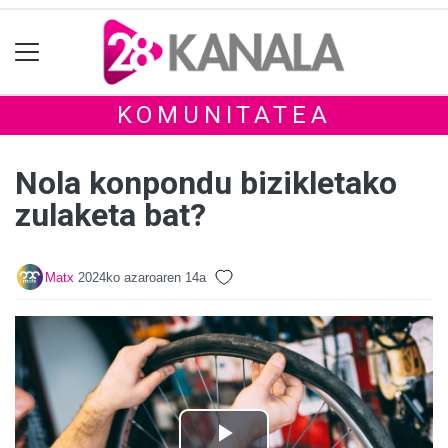
KOMUNITATEA
Nola konpondu bizikletako
zulaketa bat?
Matx
2024ko azaroaren 14a