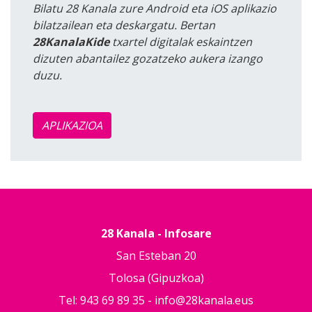
Bilatu 28 Kanala zure Android eta iOS aplikazio
bilatzailean eta deskargatu. Bertan
28KanalaKide
txartel digitalak eskaintzen
dizuten abantailez gozatzeko aukera izango
duzu.
APLIKAZIOA
28 Kanala - Infosare
San Esteban 20
Tolosa (Gipuzkoa)
Tel: 943 69 89 35 -
info@28kanala.eus