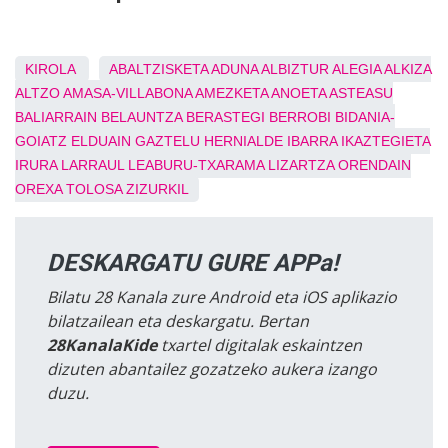
KIROLA
ABALTZISKETA
ADUNA
ALBIZTUR
ALEGIA
ALKIZA
ALTZO
AMASA-VILLABONA
AMEZKETA
ANOETA
ASTEASU
BALIARRAIN
BELAUNTZA
BERASTEGI
BERROBI
BIDANIA-
GOIATZ
ELDUAIN
GAZTELU
HERNIALDE
IBARRA
IKAZTEGIETA
IRURA
LARRAUL
LEABURU-TXARAMA
LIZARTZA
ORENDAIN
OREXA
TOLOSA
ZIZURKIL
DESKARGATU GURE APPa!
Bilatu 28 Kanala zure Android eta iOS aplikazio
bilatzailean eta deskargatu. Bertan
28KanalaKide
txartel digitalak eskaintzen
dizuten abantailez gozatzeko aukera izango
duzu.