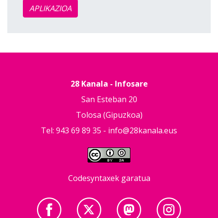
APLIKAZIOA
28 Kanala - Infosare
San Esteban 20
Tolosa (Gipuzkoa)
Tel: 943 69 89 35 -
info@28kanala.eus
Codesyntaxek garatua