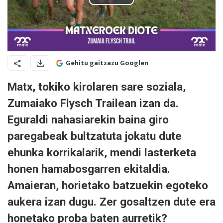
Gehitu gaitzazu Googlen
Matx, tokiko kirolaren sare soziala,
Zumaiako Flysch Trailean izan da.
Eguraldi nahasiarekin baina giro
paregabeak bultzatuta jokatu dute
ehunka korrikalarik, mendi lasterketa
honen hamabosgarren ekitaldia.
Amaieran, horietako batzuekin egoteko
aukera izan dugu. Zer gosaltzen dute era
honetako proba baten aurretik?