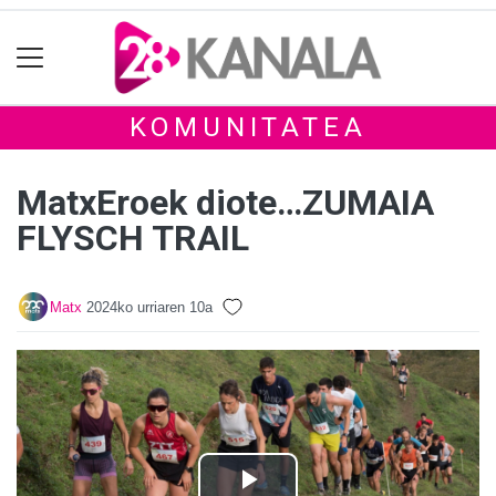
KOMUNITATEA
MatxEroek diote…ZUMAIA
FLYSCH TRAIL
Matx
2024ko urriaren 10a