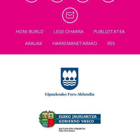
HONI BURUZ
LEGE OHARRA
PUBLIZITATEA
ARAUAK
HARREMANETARAKO
RSS