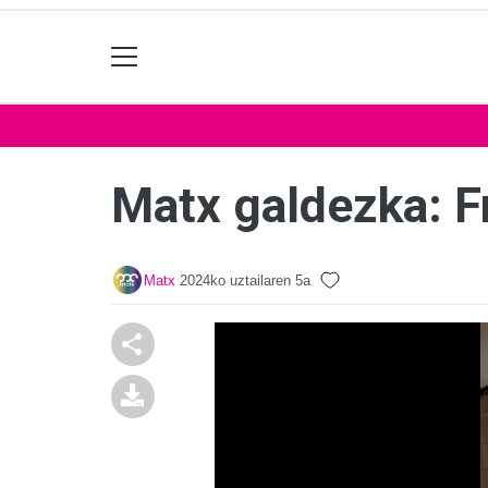
Matx galdezka: F
Matx
2024ko uztailaren 5a