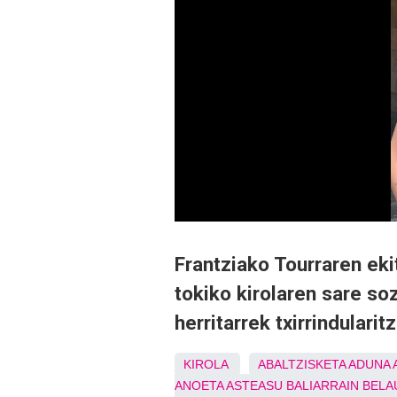
Frantziako Tourraren eki
tokiko kirolaren sare soz
herritarrek txirrindularit
KIROLA
ABALTZISKETA
ADUNA
ANOETA
ASTEASU
BALIARRAIN
BELA