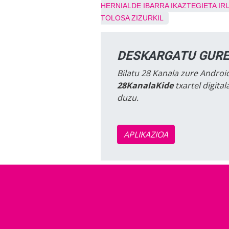
HERNIALDE
IBARRA
IKAZTEGIETA
IR
TOLOSA
ZIZURKIL
DESKARGATU GURE
Bilatu 28 Kanala zure Android
28KanalaKide
txartel digita
duzu.
APLIKAZIOA