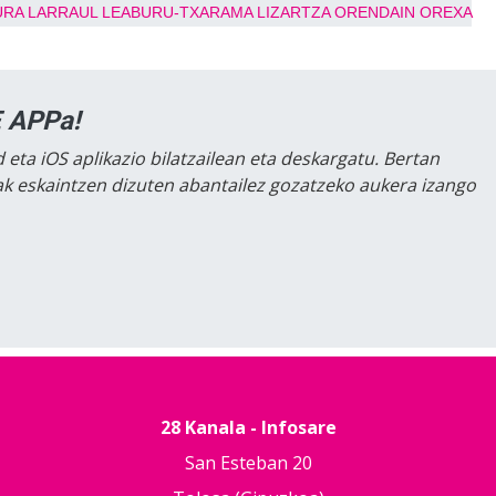
URA
LARRAUL
LEABURU-TXARAMA
LIZARTZA
ORENDAIN
OREXA
 APPa!
 eta iOS aplikazio bilatzailean eta deskargatu. Bertan
lak eskaintzen dizuten abantailez gozatzeko aukera izango
28 Kanala - Infosare
San Esteban 20