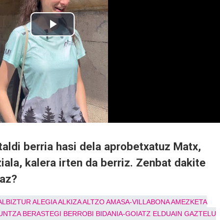
taldi berria hasi dela aprobetxatuz Matx,
iala, kalera irten da berriz. Zenbat dakite
zaz?
ALBIZTUR
ALEGIA
ALKIZA
ALTZO
AMASA-VILLABONA
AMEZKETA
UNTZA
BERASTEGI
BERROBI
BIDANIA-GOIATZ
ELDUAIN
GAZTELU