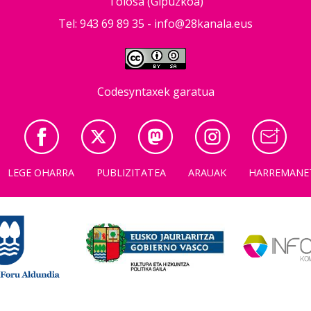
Tolosa (Gipuzkoa)
Tel: 943 69 89 35 -
info@28kanala.eus
Codesyntaxek garatua
LEGE OHARRA
PUBLIZITATEA
ARAUAK
HARREMANE