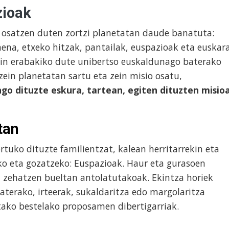
zioak
 osatzen duten zortzi planetatan daude banatuta:
mena, etxeko hitzak, pantailak, euspazioak eta euskara
kin erabakiko dute unibertso euskaldunago baterako
zein planetatan sartu eta zein misio osatu,
ngo dituzte eskura, tartean, egiten dituzten misio
tan
rtuko dituzte familientzat, kalean herritarrekin eta
ko eta gozatzeko: Euspazioak. Haur eta gurasoen
a zehatzen bueltan antolatutakoak. Ekintza horiek
aterako, irteerak, sukaldaritza edo margolaritza
utako bestelako proposamen dibertigarriak.