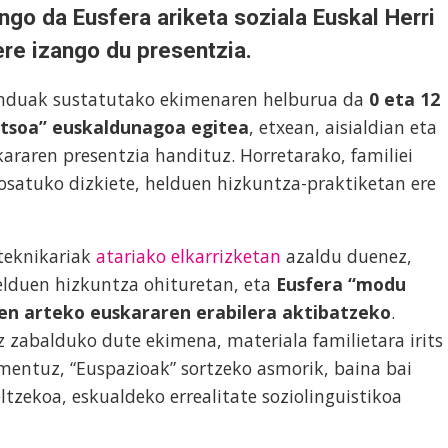
ingo da
Eusfera ariketa soziala Euskal Herri
ere izango du presentzia.
nduak sustatutako ekimenaren helburua da
0 eta 12
rtsoa” euskaldunagoa egitea
, etxean, aisialdian eta
raren presentzia handituz. Horretarako, familiei
osatuko dizkiete, helduen hizkuntza-praktiketan ere
 teknikariak
atariako elkarrizketan
azaldu duenez,
elduen hizkuntza ohituretan, eta
Eusfera “modu
oen arteko euskararen erabilera aktibatzeko
.
z zabalduko dute ekimena, materiala familietara irits
mentuz, “Euspazioak” sortzeko asmorik, baina bai
ltzekoa, eskualdeko errealitate soziolinguistikoa