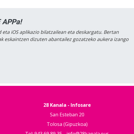
 APPa!
 eta iOS aplikazio bilatzailean eta deskargatu. Bertan
lak eskaintzen dizuten abantailez gozatzeko aukera izango
28 Kanala - Infosare
San Esteban 20
Tolosa (Gipuzkoa)
Tel: 943 69 89 35 -
info@28kanala.eus