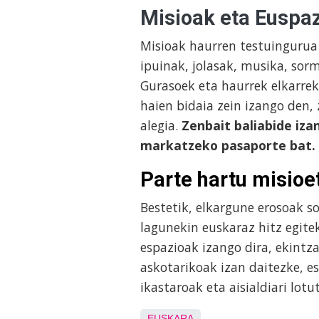
Misioak eta Euspa
Misioak haurren testuingurua
ipuinak, jolasak, musika, sor
Gurasoek eta haurrek elkarre
haien bidaia zein izango den, 
alegia.
Zenbait baliabide iza
markatzeko pasaporte bat.
Parte hartu misioe
Bestetik, elkargune erosoak so
lagunekin euskaraz hitz egite
espazioak izango dira, ekintz
askotarikoak izan daitezke, es
ikastaroak eta aisialdiari lot
EUSKARA