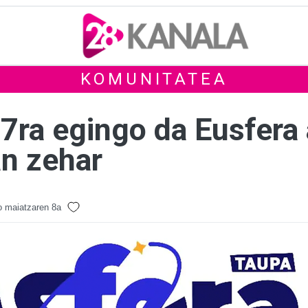
KOMUNITATEA
7ra egingo da Eusfera 
an zehar
 maiatzaren 8a