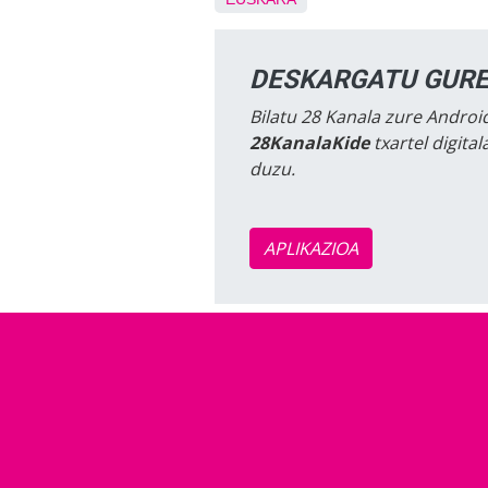
DESKARGATU GURE
Bilatu 28 Kanala zure Android
28KanalaKide
txartel digita
duzu.
APLIKAZIOA