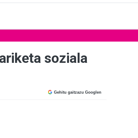
ariketa soziala
Gehitu gaitzazu Googlen