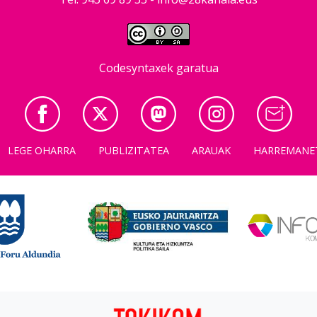
Codesyntaxek garatua
LEGE OHARRA
PUBLIZITATEA
ARAUAK
HARREMANE