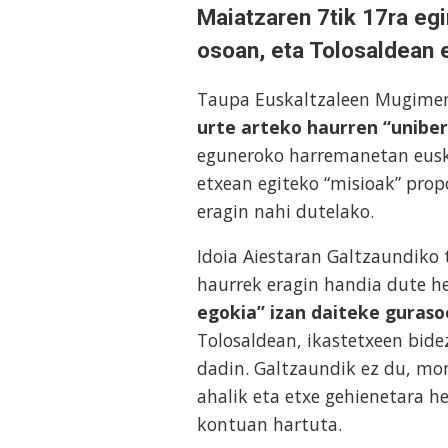
Maiatzaren 7tik 17ra eg
osoan, eta Tolosaldean 
Taupa Euskaltzaleen Mugime
urte arteko haurren “unibe
eguneroko harremanetan euska
etxean egiteko “misioak” prop
eragin nahi dutelako.
Idoia Aiestaran Galtzaundiko
haurrek eragin handia dute h
egokia” izan daiteke guras
Tolosaldean, ikastetxeen bide
dadin. Galtzaundik ez du, mo
ahalik eta etxe gehienetara he
kontuan hartuta.