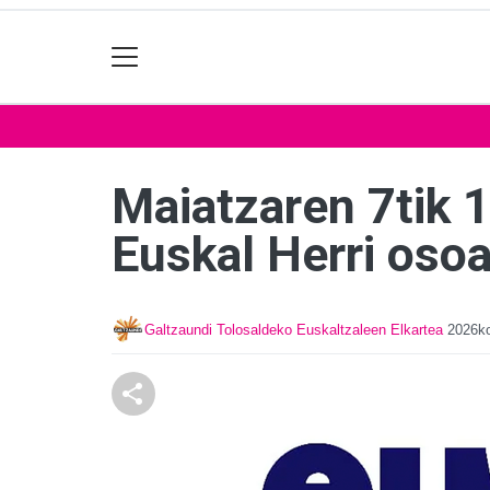
Maiatzaren 7tik 1
Euskal Herri oso
Galtzaundi Tolosaldeko Euskaltzaleen Elkartea
2026ko