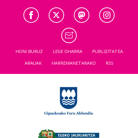
HONI BURUZ
LEGE OHARRA
PUBLIZITATEA
ARAUAK
HARREMANETARAKO
RSS