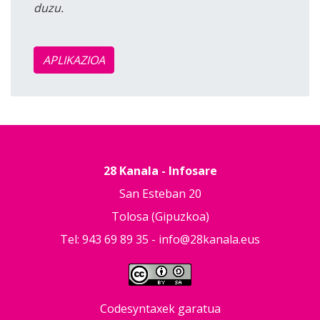
duzu.
APLIKAZIOA
28 Kanala - Infosare
San Esteban 20
Tolosa (Gipuzkoa)
Tel: 943 69 89 35 -
info@28kanala.eus
Codesyntaxek garatua