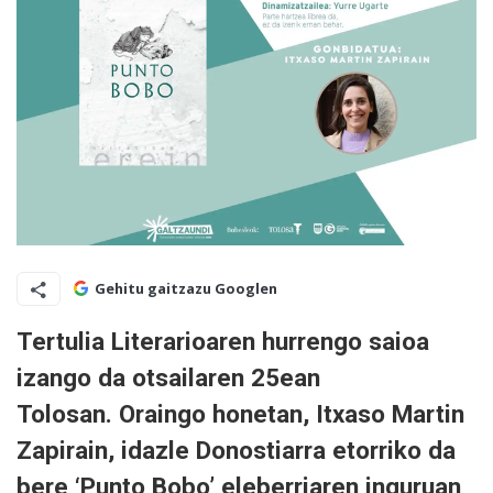
Gehitu gaitzazu Googlen
Tertulia Literarioaren hurrengo saioa
izango da otsailaren 25ean
Tolosan.
Oraingo honetan, Itxaso Martin
Zapirain, idazle Donostiarra etorriko da
bere ‘Punto Bobo’ eleberriaren inguruan