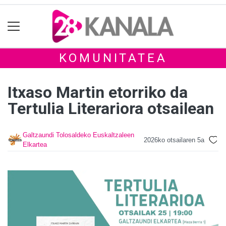
KOMUNITATEA
Itxaso Martin etorriko da
Tertulia Literariora otsailean
Galtzaundi Tolosaldeko Euskaltzaleen
2026ko otsailaren 5a
Elkartea