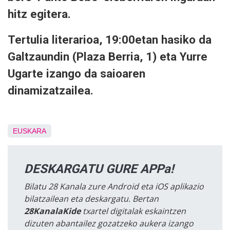
hitz egitera.
Tertulia literarioa,
19:00etan hasiko da
Galtzaundin
(Plaza Berria, 1) eta Yurre
Ugarte izango da saioaren
dinamizatzailea.
EUSKARA
DESKARGATU GURE APPa!
Bilatu 28 Kanala zure Android eta iOS aplikazio
bilatzailean eta deskargatu. Bertan
28KanalaKide
txartel digitalak eskaintzen
dizuten abantailez gozatzeko aukera izango