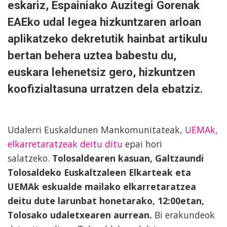
eskariz, Espainiako Auzitegi Gorenak
EAEko udal legea hizkuntzaren arloan
aplikatzeko dekretutik hainbat artikulu
bertan behera uztea babestu du,
euskara lehenetsiz gero, hizkuntzen
koofizialtasuna urratzen dela ebatziz.
Udalerri Euskaldunen Mankomunitateak,
UEMAk,
elkarretaratzeak deitu ditu
epai hori
salatzeko.
Tolosaldearen kasuan, Galtzaundi
Tolosaldeko Euskaltzaleen Elkarteak eta
UEMAk eskualde mailako elkarretaratzea
deitu dute larunbat honetarako, 12:00etan,
Tolosako udaletxearen aurrean.
Bi erakundeok