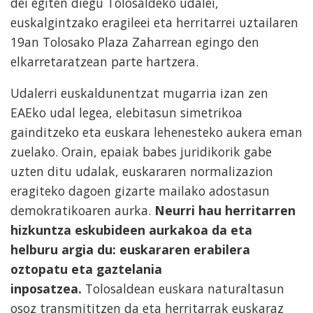
dei egiten diegu Tolosaldeko udalei,
euskalgintzako eragileei eta herritarrei uztailaren
19an Tolosako Plaza Zaharrean egingo den
elkarretaratzean parte hartzera.
Udalerri euskaldunentzat mugarria izan zen
EAEko udal legea, elebitasun simetrikoa
gainditzeko eta euskara lehenesteko aukera eman
zuelako. Orain, epaiak babes juridikorik gabe
uzten ditu udalak, euskararen normalizazion
eragiteko dagoen gizarte mailako adostasun
demokratikoaren aurka.
Neurri hau herritarren
hizkuntza eskubideen aurkakoa da eta
helburu argia du: euskararen erabilera
oztopatu eta gaztelania
inposatzea.
Tolosaldean euskara naturaltasun
osoz transmititzen da eta herritarrak euskaraz