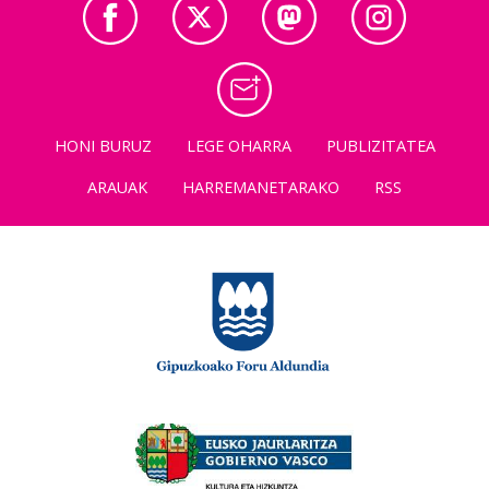
HONI BURUZ
LEGE OHARRA
PUBLIZITATEA
ARAUAK
HARREMANETARAKO
RSS