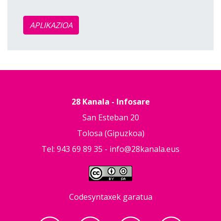
APLIKAZIOA
28 Kanala - Infosare
San Esteban 20
Tolosa (Gipuzkoa)
Tel: 943 69 89 35 -
info@28kanala.eus
Codesyntaxek garatua