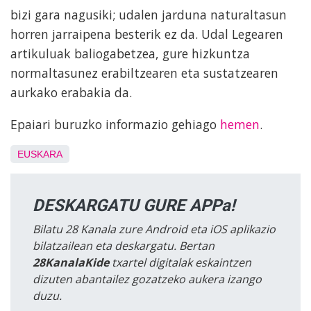
bizi gara nagusiki; udalen jarduna naturaltasun
horren jarraipena besterik ez da. Udal Legearen
artikuluak baliogabetzea, gure hizkuntza
normaltasunez erabiltzearen eta sustatzearen
aurkako erabakia da.
Epaiari buruzko informazio gehiago
hemen
.
EUSKARA
DESKARGATU GURE APPa!
Bilatu 28 Kanala zure Android eta iOS aplikazio
bilatzailean eta deskargatu. Bertan
28KanalaKide
txartel digitalak eskaintzen
dizuten abantailez gozatzeko aukera izango
duzu.