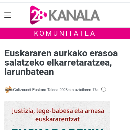
KOMUNITATEA
Euskararen aurkako erasoa
salatzeko elkarretaratzea,
larunbatean
Galtzaundi Euskara Taldea
2025eko uztailaren 17a