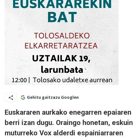
Gehitu gaitzazu Googlen
Euskararen aurkako enegarren epaiaren
berri izan dugu. Oraingo honetan,
eskuin
muturreko Vox alderdi espainiarraren