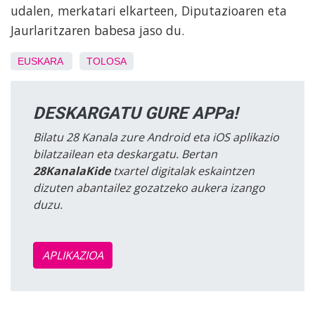
udalen, merkatari elkarteen, Diputazioaren eta
Jaurlaritzaren babesa jaso du.
EUSKARA
TOLOSA
DESKARGATU GURE APPa!
Bilatu 28 Kanala zure Android eta iOS aplikazio
bilatzailean eta deskargatu. Bertan
28KanalaKide
txartel digitalak eskaintzen
dizuten abantailez gozatzeko aukera izango
duzu.
APLIKAZIOA