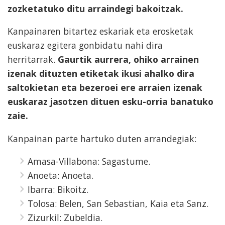
zozketatuko ditu arraindegi bakoitzak.
Kanpainaren bitartez eskariak eta erosketak
euskaraz egitera gonbidatu nahi dira
herritarrak.
Gaurtik aurrera, ohiko arrainen
izenak dituzten etiketak ikusi ahalko dira
saltokietan eta bezeroei ere arraien izenak
euskaraz jasotzen dituen esku-orria banatuko
zaie.
Kanpainan parte hartuko duten arrandegiak:
Amasa-Villabona: Sagastume.
Anoeta: Anoeta.
Ibarra: Bikoitz.
Tolosa: Belen, San Sebastian, Kaia eta Sanz.
Zizurkil: Zubeldia.