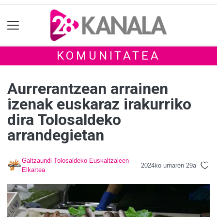
KOMUNITATEA
Aurrerantzean arrainen
izenak euskaraz irakurriko
dira Tolosaldeko
arrandegietan
Galtzaundi Tolosaldeko Euskaltzaleen
2024ko urriaren 29a
Elkartea