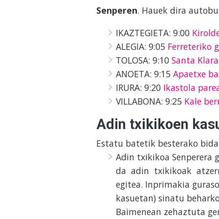
Senperen
. Hauek dira autobu
IKAZTEGIETA: 9:00
Kirold
ALEGIA: 9:05
Ferreteriko 
TOLOSA: 9:10
Santa Klara
ANOETA: 9:15
Apaetxe ba
IRURA: 9:20
Ikastola pare
VILLABONA: 9:25
Kale ber
Adin txikikoen kas
Estatu batetik besterako bida
Adin txikikoa Senperera 
da adin txikikoak atzerr
egitea. Inprimakia guraso
kasuetan) sinatu beharko
Baimenean zehaztuta ger