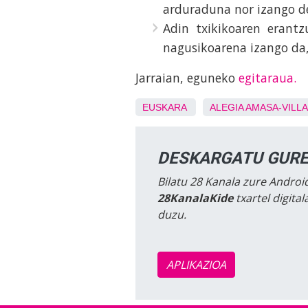
arduraduna nor izango d
Adin txikikoaren erant
nagusikoarena izango da,
Jarraian, eguneko
egitaraua.
EUSKARA
ALEGIA
AMASA-VILL
DESKARGATU GURE
Bilatu 28 Kanala zure Android
28KanalaKide
txartel digita
duzu.
APLIKAZIOA