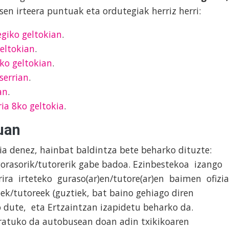
sen irteera puntuak eta ordutegiak herriz herri:
egiko geltokian
.
geltokian
.
ko geltokian
.
serrian
.
an
.
ria 8ko geltokia
.
uan
ia denez, hainbat baldintza bete beharko dituzte:
gorasorik/tutorerik gabe badoa. Ezinbestekoa izango
ira irteteko guraso(ar)en/tutore(ar)en baimen ofizia
ek/tutoreek (guztiek, bat baino gehiago diren
 dute, eta Ertzaintzan izapidetu beharko da.
atuko da autobusean doan adin txikikoaren