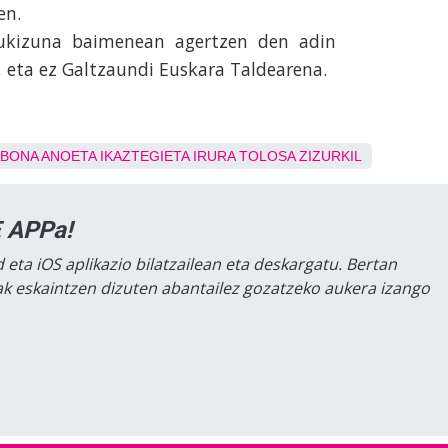
en.
zukizuna baimenean agertzen den adin
 eta ez Galtzaundi Euskara Taldearena.
ABONA
ANOETA
IKAZTEGIETA
IRURA
TOLOSA
ZIZURKIL
 APPa!
 eta iOS aplikazio bilatzailean eta deskargatu. Bertan
lak eskaintzen dizuten abantailez gozatzeko aukera izango