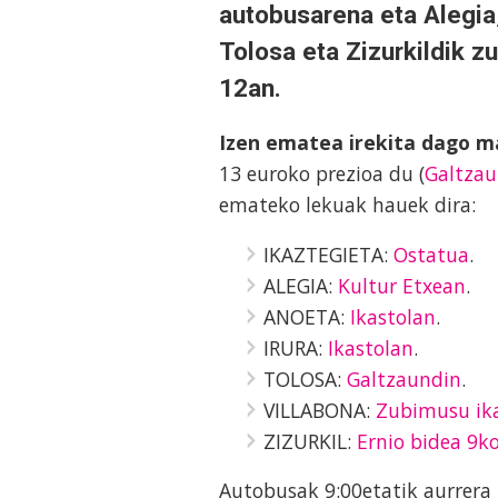
autobusarena eta Alegia,
Tolosa eta Zizurkildik 
12an.
Izen ematea irekita dago ma
13 euroko prezioa du (
Galtzau
emateko lekuak hauek dira:
IKAZTEGIETA:
Ostatua
.
ALEGIA:
Kultur Etxean
.
ANOETA:
Ikastolan
.
IRURA:
Ikastolan
.
TOLOSA:
Galtzaundin
.
VILLABONA:
Zubimusu ika
ZIZURKIL:
Ernio bidea 9k
Autobusak 9:00etatik aurrera 