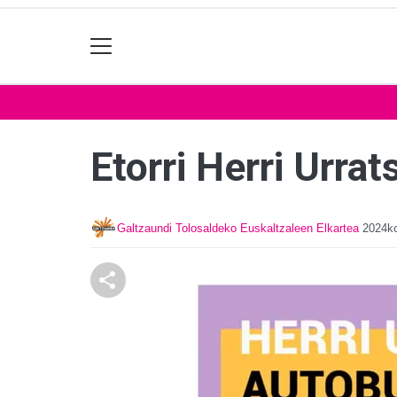
Etorri Herri Urra
Galtzaundi Tolosaldeko Euskaltzaleen Elkartea
2024ko