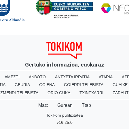
Gertuko informazioa, euskaraz
AMEZTI
ANBOTO
ANTXETA IRRATIA
ATARIA
AZP
TIA
GEURIA
GOIENA
GOIERRI TELEBISTA
GUAIXE
IZMENDI TELEBISTA
ORIO GUKA
TXINTXARRI
ZARAUT
Matx
Gurean
Ttap
Tokikom publizitatea
v16.25.0