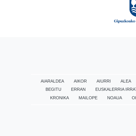
AIARALDEA
AIKOR
AIURRI
ALEA
BEGITU
ERRAN
EUSKALERRIA IRRA
KRONIKA
MAILOPE
NOAUA
O