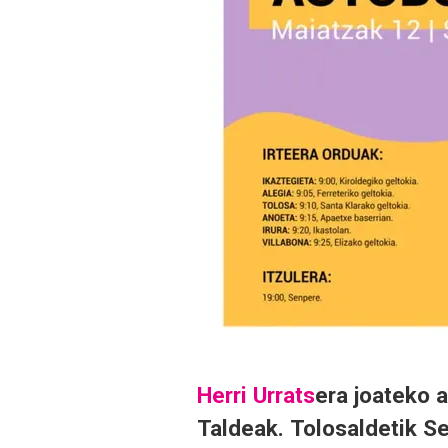
Herri Urrats
era joateko 
Taldeak.
Tolosaldetik S