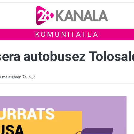
KOMUNITATEA
tsera autobusez Tolosal
 maiatzaren 7a