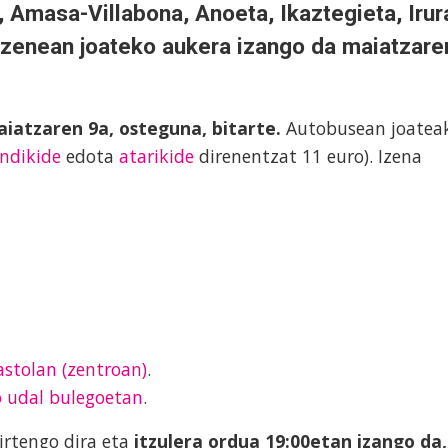
 Amasa-Villabona, Anoeta, Ikaztegieta, Irur
zuzenean joateko aukera izango da
maiatzare
iatzaren 9a, osteguna, bitarte.
Autobusean joatea
ndikide
edota
atarikide
direnentzat 11 euro). Izena
stolan (zentroan)
.
o udal bulegoetan
.
irtengo dira eta
itzulera ordua 19:00etan izango da,