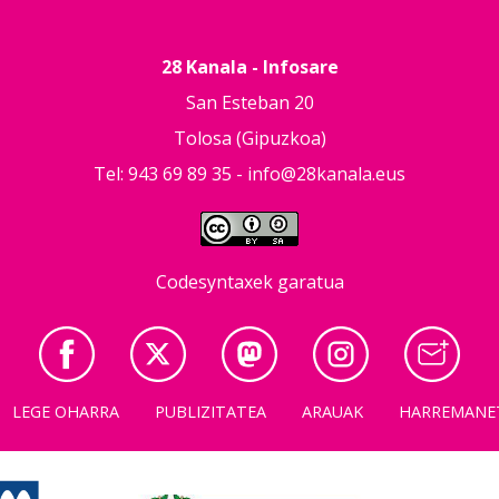
28 Kanala - Infosare
San Esteban 20
Tolosa (Gipuzkoa)
Tel: 943 69 89 35 -
info@28kanala.eus
Codesyntaxek garatua
LEGE OHARRA
PUBLIZITATEA
ARAUAK
HARREMANE