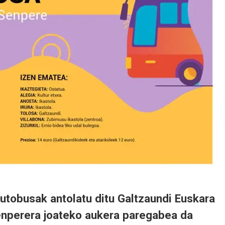
autobusak antolatu ditu Galtzaundi Euskara
enperera
joateko aukera paregabea da