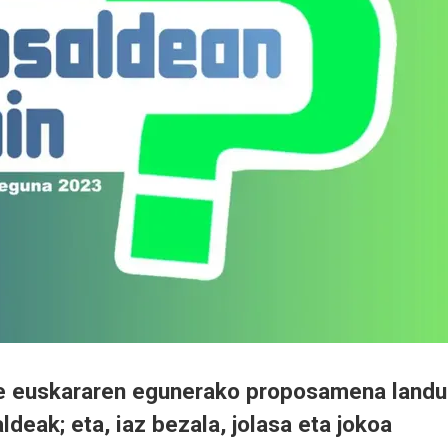
re euskararen egunerako proposamena landu
ldeak; eta, iaz bezala, jolasa eta jokoa