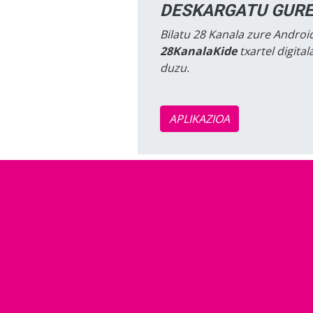
DESKARGATU GURE
Bilatu 28 Kanala zure Android
28KanalaKide
txartel digita
duzu.
APLIKAZIOA