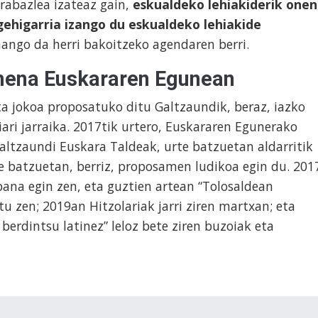
rabazlea izateaz gain,
eskualdeko lehiakiderik one
 gehigarria izango du eskualdeko lehiakide
mango da herri bakoitzeko agendaren berri.
mena Euskararen Egunean
eta jokoa proposatuko ditu Galtzaundik, beraz, iazko
ari jarraika. 2017tik urtero, Euskararen Egunerako
ltzaundi Euskara Taldeak, urte batzuetan aldarritik
e batzuetan, berriz, proposamen ludikoa egin du. 201
ana egin zen, eta guztien artean “Tolosaldean
u zen; 2019an Hitzolariak jarri ziren martxan; eta
berdintsu latinez” leloz bete ziren buzoiak eta