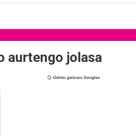
o aurtengo jolasa
Gehitu gaitzazu Googlen