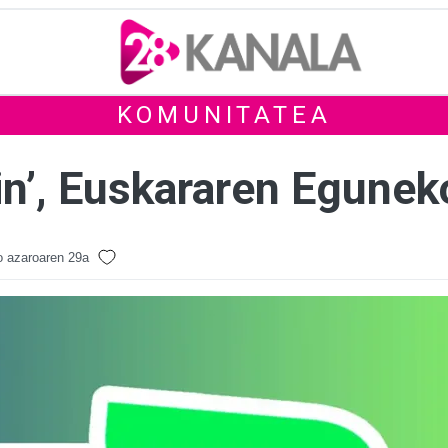
KOMUNITATEA
in’, Euskararen Egunek
 azaroaren 29a