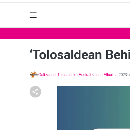
‘Tolosaldean Beh
Galtzaundi Tolosaldeko Euskaltzaleen Elkartea
2023ko