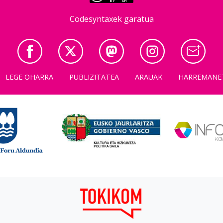
Codesyntaxek garatua
LEGE OHARRA
PUBLIZITATEA
ARAUAK
HARREMANE