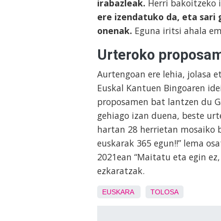
irabazleak.
Herri bakoitzeko i
ere izendatuko da, eta sari
onenak.
Eguna iritsi ahala e
Urteroko proposa
Aurtengoan ere lehia, jolasa 
Euskal Kantuen Bingoaren idei
proposamen bat lantzen du Ga
gehiago izan duena, beste urt
hartan 28 herrietan mosaiko b
euskarak 365 egun!!” lema osat
2021ean “Maitatu eta egin ez, 
ezkaratzak.
EUSKARA
TOLOSA