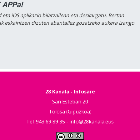
 APPa!
 eta iOS aplikazio bilatzailean eta deskargatu. Bertan
lak eskaintzen dizuten abantailez gozatzeko aukera izango
28 Kanala - Infosare
San Esteban 20
Tolosa (Gipuzkoa)
Tel: 943 69 89 35 -
info@28kanala.eus