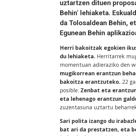
uztartzen dituen propos
Behin’ lehiaketa
. Eskual
da Tolosaldean Behin, e
Egunean Behin aplikazio
Herri bakoitzak egokien ik
du lehiaketa.
Herritarrek mug
momentuan adieraziko den we
mugikorrean erantzun behar 
bakoitza erantzuteko.
22 ga
posible.
Zenbat eta erantzun
eta lehenago erantzun gald
zuzentasuna uztartu beharrek
Sari polita izango du iraba
bat ari da prestatzen, eta 