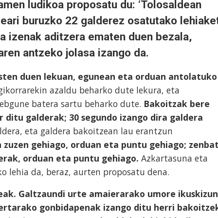
amen ludikoa proposatu du:
‘Tolosaldean
deari buruzko 22 galderez osatutako lehiake
ta izenak aditzera ematen duen bezala,
aren antzeko jolasa izango da.
usten duen lekuan, egunean eta orduan antolatuko
ikorrarekin azaldu beharko dute lekura, eta
bgune batera sartu beharko dute.
Bakoitzak bere
ditu galderak; 30 segundo izango dira galdera
ldera, eta galdera bakoitzean lau erantzun
 zuzen gehiago, orduan eta puntu gehiago; zenba
erak, orduan eta puntu gehiago.
Azkartasuna eta
o lehia da, beraz, aurten proposatu dena.
zleak. Galtzaundi urte amaierarako umore ikuskizun
bertarako gonbidapenak izango ditu herri bakoitze