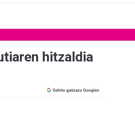
utiaren hitzaldia
Gehitu gaitzazu Googlen