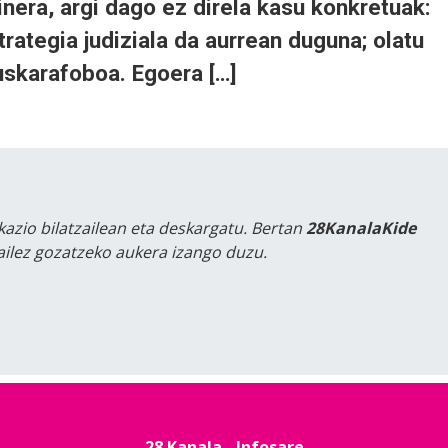
inera, argi dago ez direla kasu konkretuak:
rategia judiziala da aurrean duguna; olatu
uskarafoboa. Egoera […]
kazio bilatzailean eta deskargatu. Bertan
28KanalaKide
tailez gozatzeko aukera izango duzu.
28 Kanala - Infosare