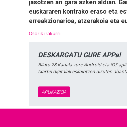
jasotzen ari gara azken aldian. Ga
euskararen kontrako eraso eta est
erreakzionarioa, atzerakoia eta e
Osorik irakurri
DESKARGATU GURE APPa!
Bilatu 28 Kanala zure Android eta iOS apli
txartel digitalak eskaintzen dizuten aban
APLIKAZIOA