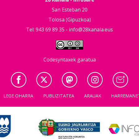
San Esteban 20
Tolosa (Gipuzkoa)
Tel: 943 69 89 35 -
info@28kanala.eus
Codesyntaxek garatua
LEGE OHARRA
PUBLIZITATEA
ARAUAK
HARREMANE