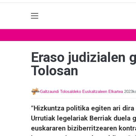
Eraso judizialen g
Tolosan
Galtzaundi Tolosaldeko Euskaltzaleen Elkartea
2023ko
“Hizkuntza politika egiten ari dir
Urrutiak legelariak Berriak duela 
euskararen biziberritzearen kontr