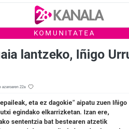
KOMUNITATEA
aia lantzeko, Iñigo Urr
 azaroaren 22a
a epaileak, eta ez dagokie” aipatu zuen Iñigo
gutxi egindako elkarrizketan. Izan ere,
ako sententzia bat bestearen atzetik