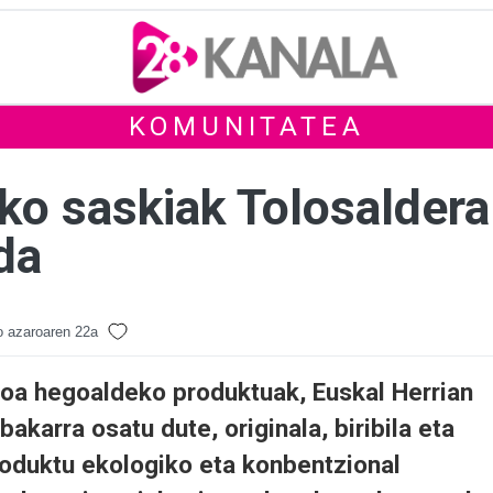
KOMUNITATEA
rako saskiak Tolosalder
da
 azaroaren 22a
rroa hegoaldeko produktuak, Euskal Herrian
akarra osatu dute, originala, biribila eta
roduktu ekologiko eta konbentzional