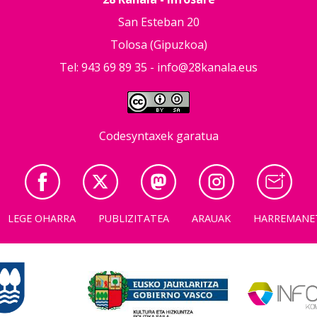
San Esteban 20
Tolosa (Gipuzkoa)
Tel: 943 69 89 35 -
info@28kanala.eus
Codesyntaxek garatua
LEGE OHARRA
PUBLIZITATEA
ARAUAK
HARREMANE