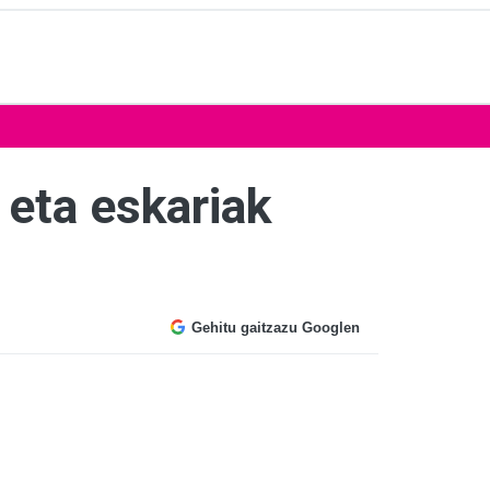
a eta eskariak
Gehitu gaitzazu Googlen