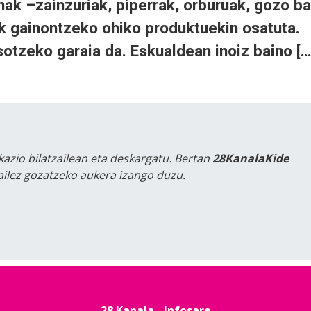
ak –zainzuriak, piperrak, orburuak, gozo ba
k gainontzeko ohiko produktuekin osatuta.
sotzeko garaia da. Eskualdean inoiz baino […
kazio bilatzailean eta deskargatu. Bertan
28KanalaKide
tailez gozatzeko aukera izango duzu.
28 Kanala - Infosare