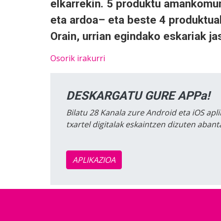
elkarrekin. 5 produktu amankomun
eta ardoa– eta beste 4 produktua
Orain, urrian egindako eskariak ja
Osorik irakurri
DESKARGATU GURE APPa!
Bilatu 28 Kanala zure Android eta iOS apli
txartel digitalak eskaintzen dizuten aban
APLIKAZIOA