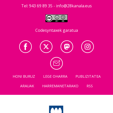
Tel: 943 69 89 35 -
info@28kanala.eus
Codesyntaxek garatua
HONI BURUZ
LEGE OHARRA
PUBLIZITATEA
ARAUAK
HARREMANETARAKO
RSS