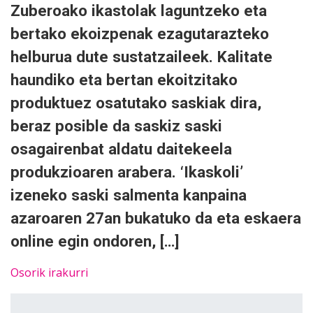
Zuberoako ikastolak laguntzeko eta
bertako ekoizpenak ezagutarazteko
helburua dute sustatzaileek. Kalitate
haundiko eta bertan ekoitzitako
produktuez osatutako saskiak dira,
beraz posible da saskiz saski
osagairenbat aldatu daitekeela
produkzioaren arabera. ‘Ikaskoli’
izeneko saski salmenta kanpaina
azaroaren 27an bukatuko da eta eskaera
online egin ondoren, […]
Osorik irakurri