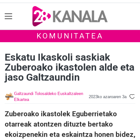
KOMUNITATEA
Eskatu Ikaskoli saskiak
Zuberoako ikastolen alde eta
jaso Galtzaundin
Galtzaundi Tolosaldeko Euskaltzaleen
2023ko azaroaren 3a
Elkartea
Zuberoako ikastolek Eguberrietako
otarreak atontzen dituzte bertako
ekoizpenekin eta eskaintza honen bidez,