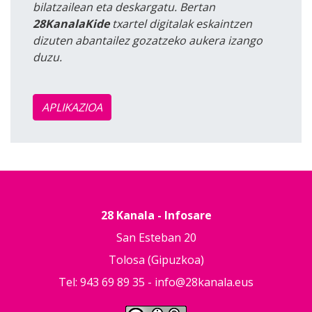
bilatzailean eta deskargatu. Bertan
28KanalaKide
txartel digitalak eskaintzen
dizuten abantailez gozatzeko aukera izango
duzu.
APLIKAZIOA
28 Kanala - Infosare
San Esteban 20
Tolosa (Gipuzkoa)
Tel: 943 69 89 35 -
info@28kanala.eus