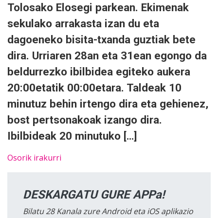
Tolosako Elosegi parkean. Ekimenak
sekulako arrakasta izan du eta
dagoeneko bisita-txanda guztiak bete
dira. Urriaren 28an eta 31ean egongo da
beldurrezko ibilbidea egiteko aukera
20:00etatik 00:00etara. Taldeak 10
minutuz behin irtengo dira eta gehienez,
bost pertsonakoak izango dira.
Ibilbideak 20 minutuko […]
Osorik irakurri
DESKARGATU GURE APPa!
Bilatu 28 Kanala zure Android eta iOS aplikazio