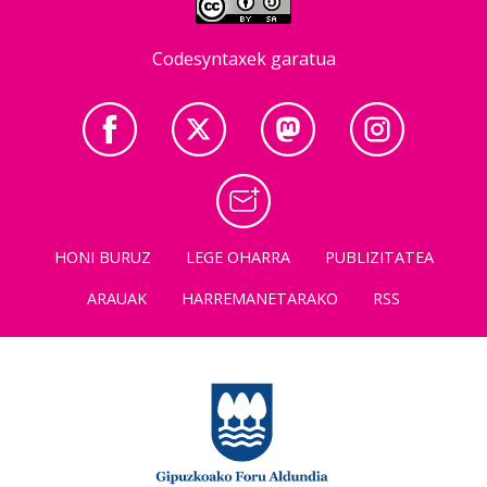
Codesyntaxek garatua
HONI BURUZ
LEGE OHARRA
PUBLIZITATEA
ARAUAK
HARREMANETARAKO
RSS