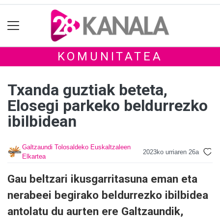
KOMUNITATEA
Txanda guztiak beteta,
Elosegi parkeko beldurrezko
ibilbidean
Galtzaundi Tolosaldeko Euskaltzaleen
2023ko urriaren 26a
Elkartea
Gau beltzari ikusgarritasuna eman eta
nerabeei begirako beldurrezko ibilbidea
antolatu du aurten ere Galtzaundik,