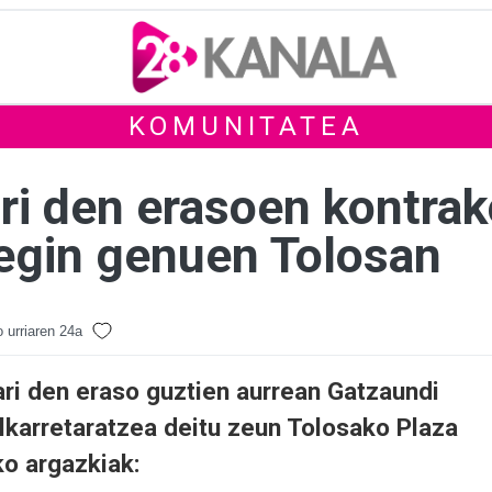
KOMUNITATEA
ari den erasoen kontra
 egin genuen Tolosan
 urriaren 24a
ari den eraso guztien aurrean Gatzaundi
lkarretaratzea deitu zeun Tolosako Plaza
ko argazkiak: