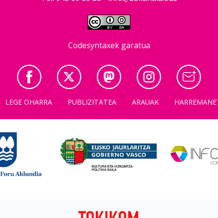
Codesyntaxek garatua
LEGE OHARRA
PUBLIZITATEA
ARAUAK
HARREMANE