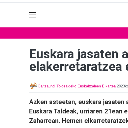
Euskara jasaten 
elakerretaratzea
Galtzaundi Tolosaldeko Euskaltzaleen Elkartea
2023ko
Azken asteetan, euskara jasaten 
Euskara Taldeak, urriaren 21ean e
Zaharrean. Hemen elkarretaratze