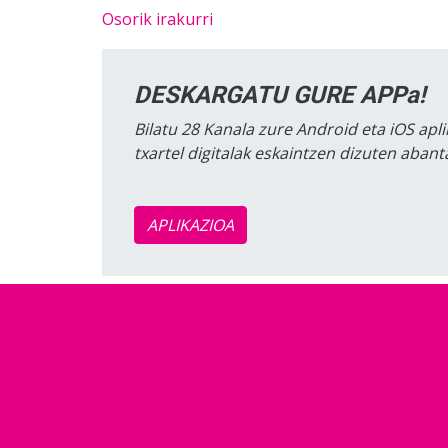
Osorik irakurri
DESKARGATU GURE APPa!
Bilatu 28 Kanala zure Android eta iOS apli
txartel digitalak eskaintzen dizuten aban
APLIKAZIOA