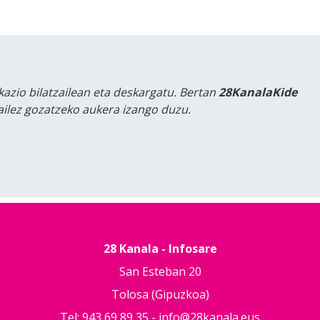
kazio bilatzailean eta deskargatu. Bertan
28KanalaKide
tailez gozatzeko aukera izango duzu.
28 Kanala - Infosare
San Esteban 20
Tolosa (Gipuzkoa)
Tel: 943 69 89 35 -
info@28kanala.eus