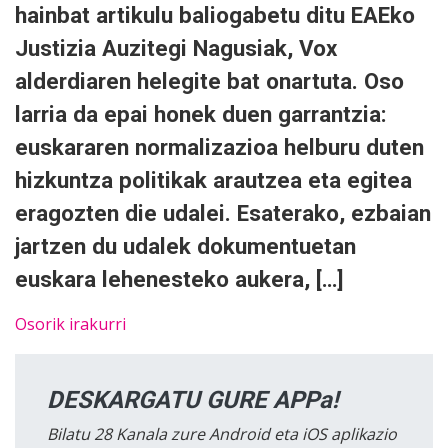
hainbat artikulu baliogabetu ditu EAEko
Justizia Auzitegi Nagusiak, Vox
alderdiaren helegite bat onartuta. Oso
larria da epai honek duen garrantzia:
euskararen normalizazioa helburu duten
hizkuntza politikak arautzea eta egitea
eragozten die udalei. Esaterako, ezbaian
jartzen du udalek dokumentuetan
euskara lehenesteko aukera, […]
Osorik irakurri
DESKARGATU GURE APPa!
Bilatu 28 Kanala zure Android eta iOS aplikazio