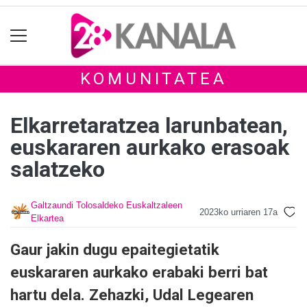
KOMUNITATEA
Elkarretaratzea larunbatean,
euskararen aurkako erasoak
salatzeko
Galtzaundi Tolosaldeko Euskaltzaleen
2023ko urriaren 17a
Elkartea
Gaur jakin dugu epaitegietatik
euskararen aurkako erabaki berri bat
hartu dela. Zehazki, Udal Legearen