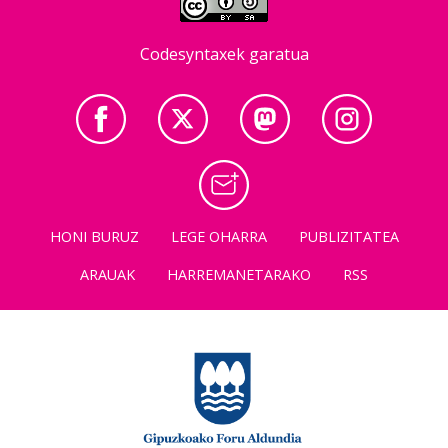
Codesyntaxek garatua
HONI BURUZ
LEGE OHARRA
PUBLIZITATEA
ARAUAK
HARREMANETARAKO
RSS