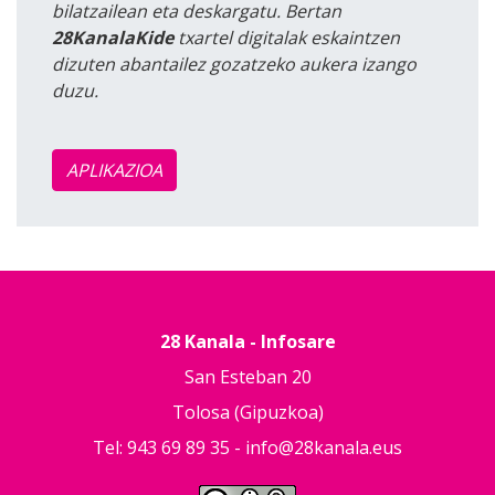
bilatzailean eta deskargatu. Bertan
28KanalaKide
txartel digitalak eskaintzen
dizuten abantailez gozatzeko aukera izango
duzu.
APLIKAZIOA
28 Kanala - Infosare
San Esteban 20
Tolosa (Gipuzkoa)
Tel: 943 69 89 35 -
info@28kanala.eus