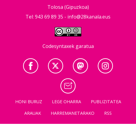
Tolosa (Gipuzkoa)
Tel: 943 69 89 35 -
info@28kanala.eus
Codesyntaxek garatua
HONI BURUZ
LEGE OHARRA
PUBLIZITATEA
ARAUAK
HARREMANETARAKO
RSS