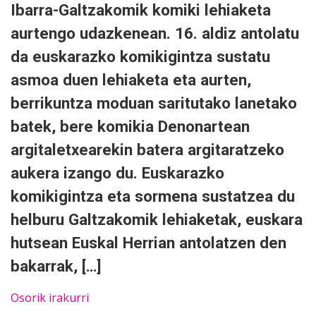
Ibarra-Galtzakomik komiki lehiaketa
aurtengo udazkenean. 16. aldiz antolatu
da euskarazko komikigintza sustatu
asmoa duen lehiaketa eta aurten,
berrikuntza moduan saritutako lanetako
batek, bere komikia Denonartean
argitaletxearekin batera argitaratzeko
aukera izango du. Euskarazko
komikigintza eta sormena sustatzea du
helburu Galtzakomik lehiaketak, euskara
hutsean Euskal Herrian antolatzen den
bakarrak, […]
Osorik irakurri