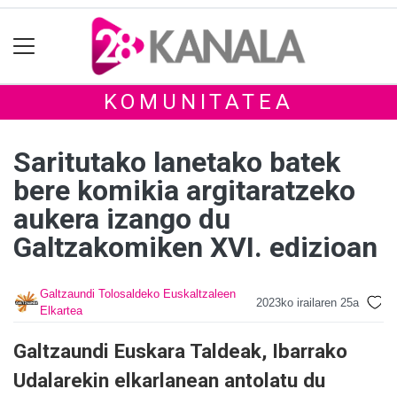
KOMUNITATEA
Saritutako lanetako batek
bere komikia argitaratzeko
aukera izango du
Galtzakomiken XVI. edizioan
Galtzaundi Tolosaldeko Euskaltzaleen
2023ko irailaren 25a
Elkartea
Galtzaundi Euskara Taldeak, Ibarrako
Udalarekin elkarlanean antolatu du