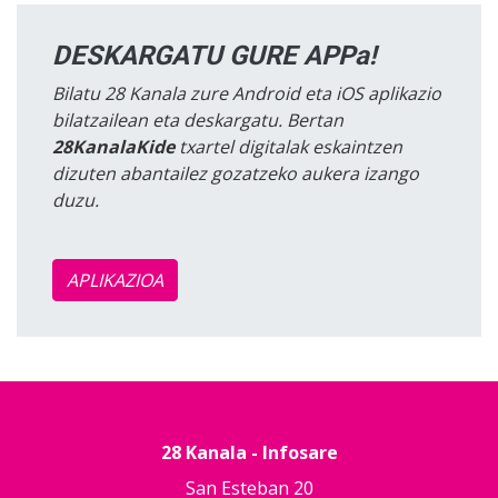
DESKARGATU GURE APPa!
Bilatu 28 Kanala zure Android eta iOS aplikazio
bilatzailean eta deskargatu. Bertan
28KanalaKide
txartel digitalak eskaintzen
dizuten abantailez gozatzeko aukera izango
duzu.
APLIKAZIOA
28 Kanala - Infosare
San Esteban 20