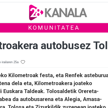
KOMUNITATEA
troakera autobusez Tol
 irailaren 25a
eko Kilometroak festa, eta Renfek asteburu
tena dela eta, Kilometroakera joateko
i Euskara Taldeak. Tolosaldetik Orereta-
gabea da autobusarena eta Alegia, Amasa-
ura, Tolosa eta Zizurkildik zuzenean joateko