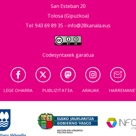
San Esteban 20
Tolosa (Gipuzkoa)
Tel: 943 69 89 35 -
info@28kanala.eus
Codesyntaxek garatua
LEGE OHARRA
PUBLIZITATEA
ARAUAK
HARREMANE