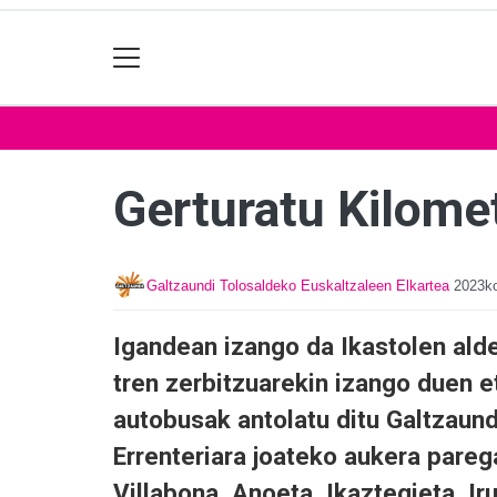
Gerturatu Kilome
Galtzaundi Tolosaldeko Euskaltzaleen Elkartea
2023ko
Igandean izango da Ikastolen ald
tren zerbitzuarekin izango duen e
autobusak antolatu ditu Galtzaund
Errenteriara joateko aukera pare
Villabona, Anoeta, Ikaztegieta, Ir