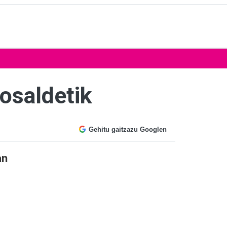
osaldetik
Gehitu gaitzazu Googlen
an