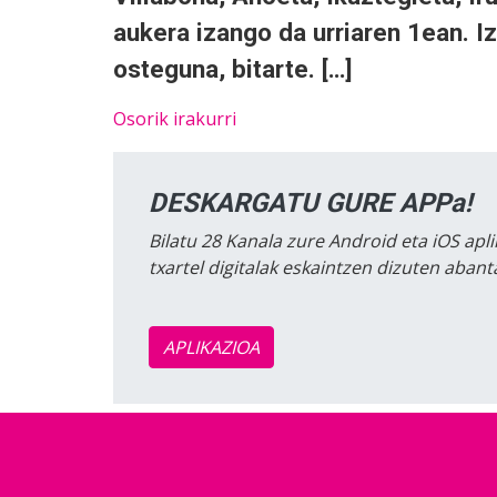
aukera izango da urriaren 1ean. Iz
osteguna, bitarte. […]
Osorik irakurri
DESKARGATU GURE APPa!
Bilatu 28 Kanala zure Android eta iOS apli
txartel digitalak eskaintzen dizuten aban
APLIKAZIOA