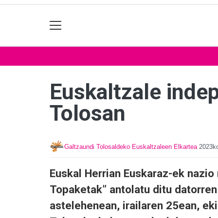
Euskaltzale inde
Tolosan
Galtzaundi Tolosaldeko Euskaltzaleen Elkartea
2023ko
Euskal Herrian Euskaraz-ek nazio
Topaketak” antolatu ditu datorren
astelehenean, irailaren 25ean, e