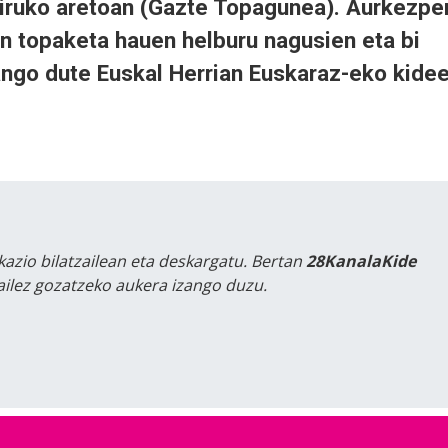
airuko aretoan (Gazte Topagunea). Aurkezpe
en topaketa hauen helburu nagusien eta bi
ngo dute Euskal Herrian Euskaraz-eko kide
kazio bilatzailean eta deskargatu. Bertan
28KanalaKide
tailez gozatzeko aukera izango duzu.