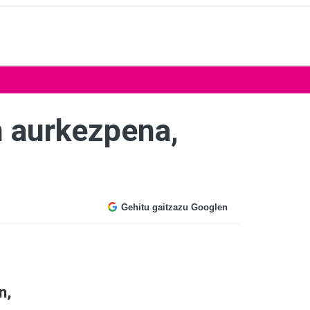
n aurkezpena,
Gehitu gaitzazu Googlen
n,