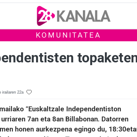
KOMUNITATEA
pendentisten topakete
 irailaren 22a
 mailako “Euskaltzale Independentiston
 urriaren 7an eta 8an Billabonan. Datorren
kimen honen aurkezpena egingo du, 18:30eta