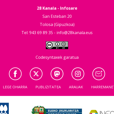
28 Kanala - Infosare
San Esteban 20
Tolosa (Gipuzkoa)
Tel: 943 69 89 35 -
info@28kanala.eus
Codesyntaxek garatua
LEGE OHARRA
PUBLIZITATEA
ARAUAK
HARREMANE