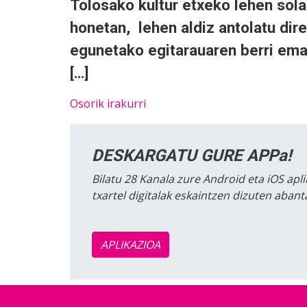
Tolosako kultur etxeko lehen sol
honetan, lehen aldiz antolatu dir
egunetako egitarauaren berri ema
[…]
Osorik irakurri
DESKARGATU GURE APPa!
Bilatu 28 Kanala zure Android eta iOS apli
txartel digitalak eskaintzen dizuten aban
APLIKAZIOA