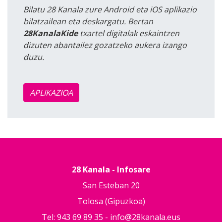
Bilatu 28 Kanala zure Android eta iOS aplikazio
bilatzailean eta deskargatu. Bertan
28KanalaKide
txartel digitalak eskaintzen
dizuten abantailez gozatzeko aukera izango
duzu.
APLIKAZIOA
28 Kanala - Infosare
San Esteban 20
Tolosa (Gipuzkoa)
Tel: 943 69 89 35 -
info@28kanala.eus