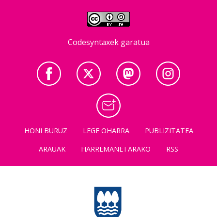
Codesyntaxek garatua
HONI BURUZ
LEGE OHARRA
PUBLIZITATEA
ARAUAK
HARREMANETARAKO
RSS