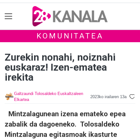
KOMUNITATEA
Zurekin nonahi, noiznahi
euskaraz! Izen-ematea
irekita
Galtzaundi Tolosaldeko Euskaltzaleen
2023ko irailaren 13a
Elkartea
Mintzalagunean izena emateko epea
zabalik da dagoeneko. Tolosaldeko
Mintzalaguna egitasmoak ikasturte