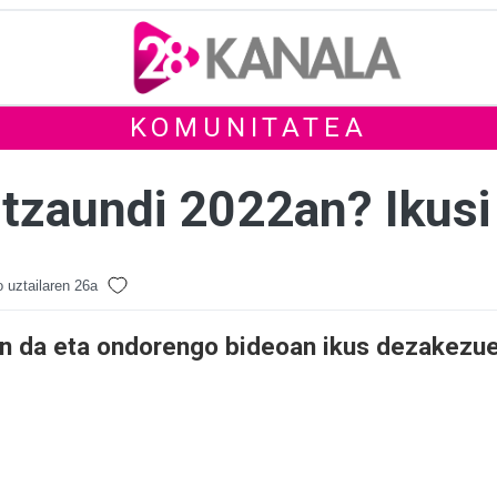
KOMUNITATEA
altzaundi 2022an? Ikusi
 uztailaren 26a
an da eta ondorengo bideoan ikus dezakezu