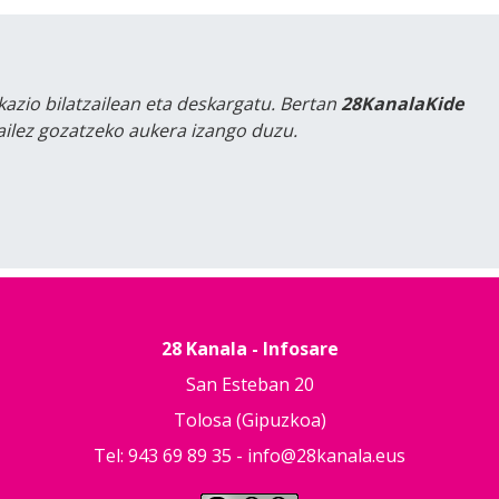
kazio bilatzailean eta deskargatu. Bertan
28KanalaKide
tailez gozatzeko aukera izango duzu.
28 Kanala - Infosare
San Esteban 20
Tolosa (Gipuzkoa)
Tel: 943 69 89 35 -
info@28kanala.eus