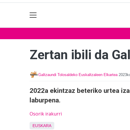
Zertan ibili da G
Galtzaundi Tolosaldeko Euskaltzaleen Elkartea
2023ko
2022a ekintzaz beteriko urtea iz
laburpena.
Osorik irakurri
EUSKARA