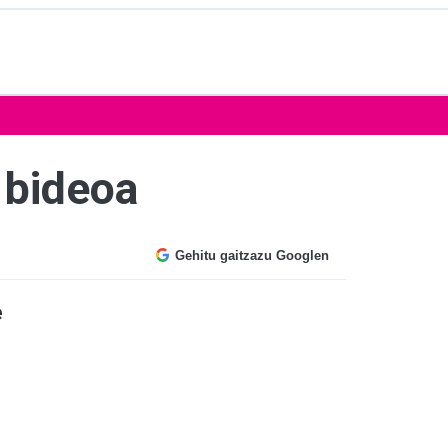
 bideoa
Gehitu gaitzazu Googlen
e