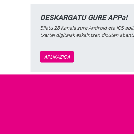
DESKARGATU GURE APPa!
Bilatu 28 Kanala zure Android eta iOS apli
txartel digitalak eskaintzen dizuten aban
APLIKAZIOA