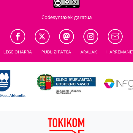
Codesyntaxek garatua
LEGE OHARRA
PUBLIZITATEA
ARAUAK
HARREMANE