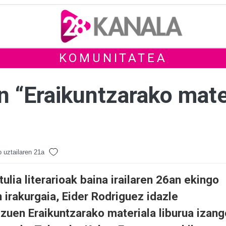
KOMUNITATEA
 “Eraikuntzarako mater
 uztailaren 21a
ulia literarioak baina irailaren 26an ekingo
n irakurgaia, Eider Rodriguez idazle
 zuen Eraikuntzarako materiala liburua izang