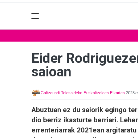
Eider Rodriguezen
saioan
Galtzaundi Tolosaldeko Euskaltzaleen Elkartea
2023ko
Abuztuan ez du saiorik egingo tert
dio berriz ikasturte berriari. Lehe
errenteriarrak 2021ean argitaratu