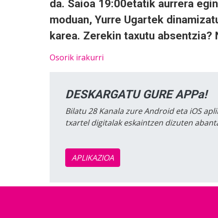
da. Saioa 19:00etatik aurrera egi
moduan, Yurre Ugartek dinamizat
karea. Zerekin taxutu absentzia? 
Osorik irakurri
DESKARGATU GURE APPa!
Bilatu 28 Kanala zure Android eta iOS apli
txartel digitalak eskaintzen dizuten aban
APLIKAZIOA