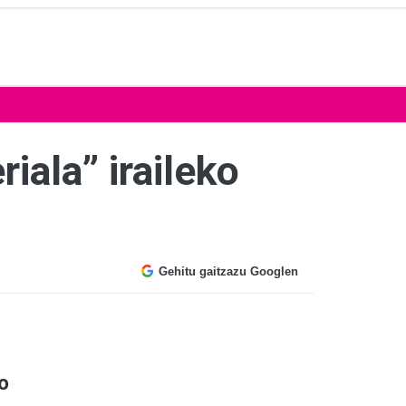
iala” iraileko
Gehitu gaitzazu Googlen
o