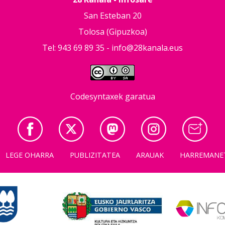
San Esteban 20
Tolosa (Gipuzkoa)
Tel: 943 69 89 35 -
info@28kanala.eus
Codesyntaxek garatua
LEGE OHARRA
PUBLIZITATEA
ARAUAK
HARREMANE