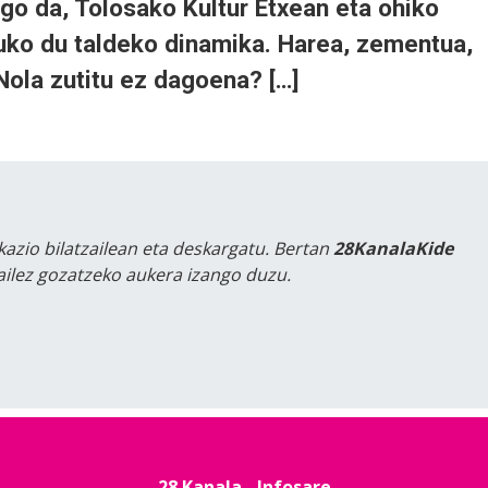
ngo da, Tolosako Kultur Etxean eta ohiko
uko du taldeko dinamika. Harea, zementua,
Nola zutitu ez dagoena? […]
kazio bilatzailean eta deskargatu. Bertan
28KanalaKide
tailez gozatzeko aukera izango duzu.
28 Kanala - Infosare