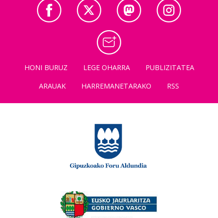
HONI BURUZ
LEGE OHARRA
PUBLIZITATEA
ARAUAK
HARREMANETARAKO
RSS