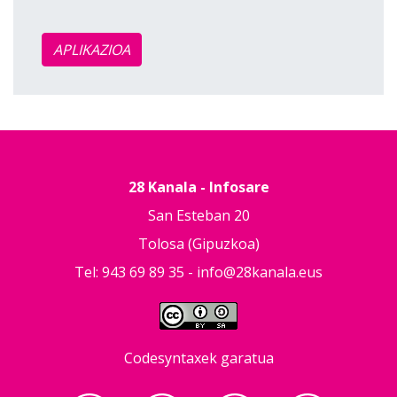
APLIKAZIOA
28 Kanala - Infosare
San Esteban 20
Tolosa (Gipuzkoa)
Tel: 943 69 89 35 -
info@28kanala.eus
Codesyntaxek garatua