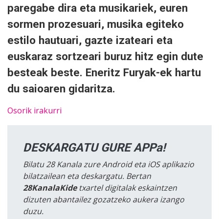
paregabe dira eta musikariek, euren
sormen prozesuari, musika egiteko
estilo hautuari, gazte izateari eta
euskaraz sortzeari buruz hitz egin dute
besteak beste. Eneritz Furyak-ek hartu
du saioaren gidaritza.
Osorik irakurri
DESKARGATU GURE APPa!
Bilatu 28 Kanala zure Android eta iOS aplikazio
bilatzailean eta deskargatu. Bertan
28KanalaKide
txartel digitalak eskaintzen
dizuten abantailez gozatzeko aukera izango
duzu.