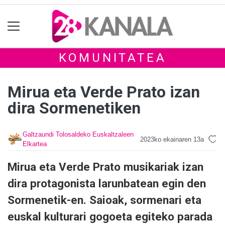
KOMUNITATEA
Mirua eta Verde Prato izan
dira Sormenetiken
Galtzaundi Tolosaldeko Euskaltzaleen
2023ko ekainaren 13a
Elkartea
Mirua eta Verde Prato musikariak izan
dira protagonista larunbatean egin den
Sormenetik-en. Saioak, sormenari eta
euskal kulturari gogoeta egiteko parada