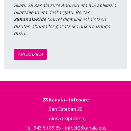
Bilatu 28 Kanala zure Android eta iOS aplikazio
bilatzailean eta deskargatu. Bertan
28KanalaKide
txartel digitalak eskaintzen
dizuten abantailez gozatzeko aukera izango
duzu.
APLIKAZIOA
28 Kanala - Infosare
San Esteban 20
Tolosa (Gipuzkoa)
Tel: 943 69 89 35 -
info@28kanala.eus