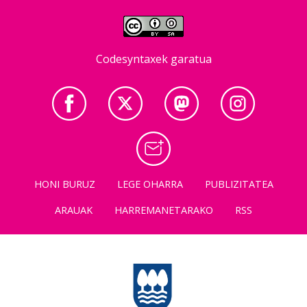
Codesyntaxek garatua
HONI BURUZ
LEGE OHARRA
PUBLIZITATEA
ARAUAK
HARREMANETARAKO
RSS