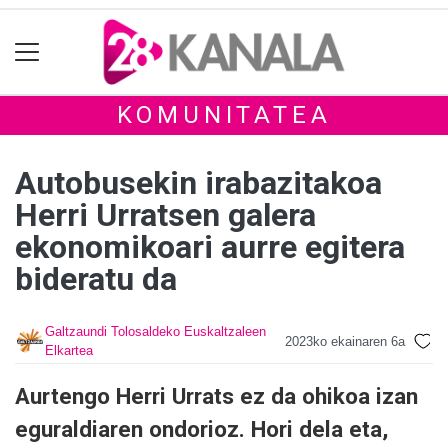
KOMUNITATEA
Autobusekin irabazitakoa
Herri Urratsen galera
ekonomikoari aurre egitera
bideratu da
Galtzaundi Tolosaldeko Euskaltzaleen
2023ko ekainaren 6a
Elkartea
Aurtengo Herri Urrats ez da ohikoa izan
eguraldiaren ondorioz. Hori dela eta,