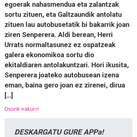
egoerak nahasmendua eta zalantzak
sortu zituen, eta Galtzaundik antolatu
zituen lau autobusetatik bi bakarrik joan
ziren Senperera. Aldi berean, Herri
Urrats normaltasunez ez ospatzeak
galera ekonomikoa sortu dio
ekitaldiaren antolakuntzari. Hori ikusita,
Senperera joateko autobusean izena
eman, baina gero joan ez zirenei, dirua
[…]
Osorik irakurri
DESKARGATU GURE APPa!