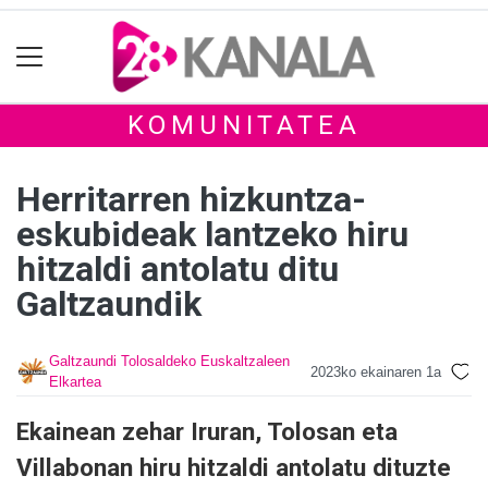
KOMUNITATEA
Herritarren hizkuntza-
eskubideak lantzeko hiru
hitzaldi antolatu ditu
Galtzaundik
Galtzaundi Tolosaldeko Euskaltzaleen
2023ko ekainaren 1a
Elkartea
Ekainean zehar Iruran, Tolosan eta
Villabonan hiru hitzaldi antolatu dituzte