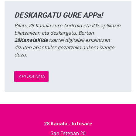
DESKARGATU GURE APPa!
Bilatu 28 Kanala zure Android eta iOS aplikazio
bilatzailean eta deskargatu. Bertan
28KanalaKide
txartel digitalak eskaintzen
dizuten abantailez gozatzeko aukera izango
duzu.
APLIKAZIOA
28 Kanala - Infosare
San Esteban 20