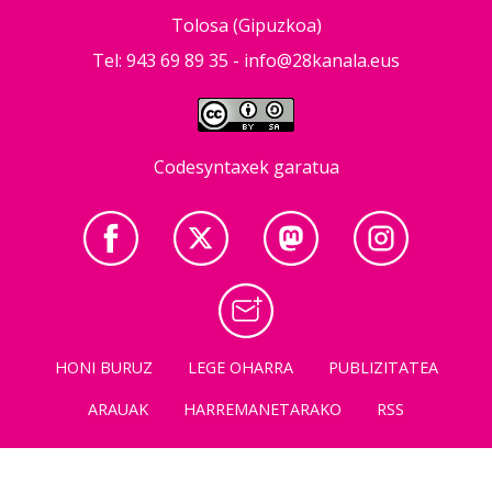
Tolosa (Gipuzkoa)
Tel: 943 69 89 35 -
info@28kanala.eus
Codesyntaxek garatua
HONI BURUZ
LEGE OHARRA
PUBLIZITATEA
ARAUAK
HARREMANETARAKO
RSS