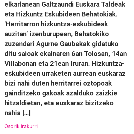
elkarlanean Galtzaundi Euskara Taldeak
eta Hizkuntz Eskubideen Behatokiak.
‘Herritarron hizkuntza-eskubideak
auzitan’ izenburupean, Behatokiko
zuzendari Agurne Gaubekak gidatuko
ditu saioak ekainaren 6an Tolosan, 14an
Villabonan eta 21ean Iruran. Hizkuntza-
eskubideen urraketen aurrean euskaraz
bizi nahi duten herritarrei oztopoak
gainditzeko gakoak azalduko zaizkie
hitzaldietan, eta euskaraz bizitzeko
nahia […]
Osorik irakurri