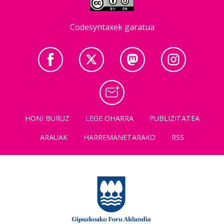
Codesyntaxek garatua
HONI BURUZ
LEGE OHARRA
PUBLIZITATEA
ARAUAK
HARREMANETARAKO
RSS