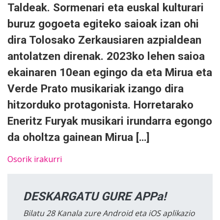
Taldeak. Sormenari eta euskal kulturari
buruz gogoeta egiteko saioak izan ohi
dira Tolosako Zerkausiaren azpialdean
antolatzen direnak. 2023ko lehen saioa
ekainaren 10ean egingo da eta Mirua eta
Verde Prato musikariak izango dira
hitzorduko protagonista. Horretarako
Eneritz Furyak musikari irundarra egongo
da oholtza gainean Mirua […]
Osorik irakurri
DESKARGATU GURE APPa!
Bilatu 28 Kanala zure Android eta iOS aplikazio