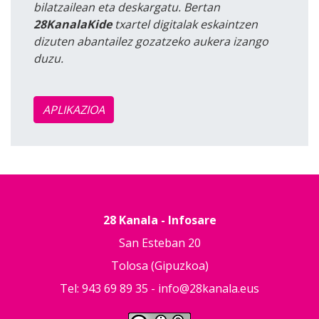
bilatzailean eta deskargatu. Bertan
28KanalaKide
txartel digitalak eskaintzen
dizuten abantailez gozatzeko aukera izango
duzu.
APLIKAZIOA
28 Kanala - Infosare
San Esteban 20
Tolosa (Gipuzkoa)
Tel: 943 69 89 35 -
info@28kanala.eus