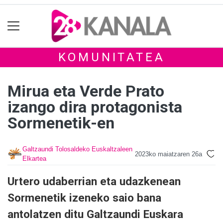
KOMUNITATEA
Mirua eta Verde Prato
izango dira protagonista
Sormenetik-en
Galtzaundi Tolosaldeko Euskaltzaleen
2023ko maiatzaren 26a
Elkartea
Urtero udaberrian eta udazkenean
Sormenetik izeneko saio bana
antolatzen ditu Galtzaundi Euskara