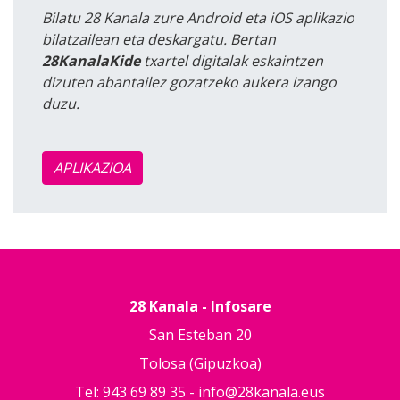
Bilatu 28 Kanala zure Android eta iOS aplikazio
bilatzailean eta deskargatu. Bertan
28KanalaKide
txartel digitalak eskaintzen
dizuten abantailez gozatzeko aukera izango
duzu.
APLIKAZIOA
28 Kanala - Infosare
San Esteban 20
Tolosa (Gipuzkoa)
Tel: 943 69 89 35 -
info@28kanala.eus