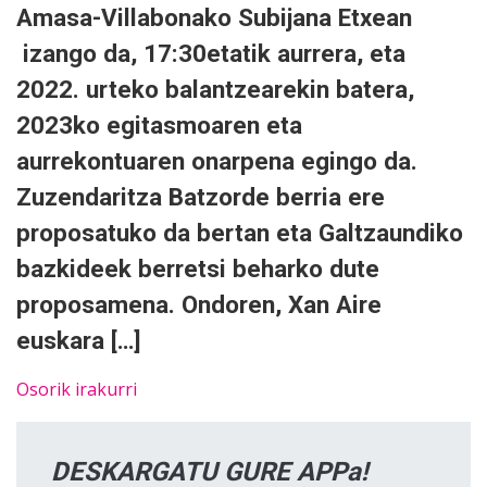
Amasa-Villabonako Subijana Etxean
izango da, 17:30etatik aurrera, eta
2022. urteko balantzearekin batera,
2023ko egitasmoaren eta
aurrekontuaren onarpena egingo da.
Zuzendaritza Batzorde berria ere
proposatuko da bertan eta Galtzaundiko
bazkideek berretsi beharko dute
proposamena. Ondoren, Xan Aire
euskara […]
Osorik irakurri
DESKARGATU GURE APPa!