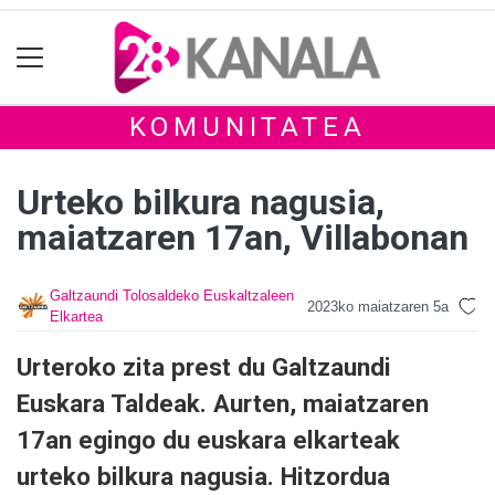
KOMUNITATEA
Urteko bilkura nagusia,
maiatzaren 17an, Villabonan
Galtzaundi Tolosaldeko Euskaltzaleen
2023ko maiatzaren 5a
Elkartea
Urteroko zita prest du Galtzaundi
Euskara Taldeak. Aurten, maiatzaren
17an egingo du euskara elkarteak
urteko bilkura nagusia. Hitzordua