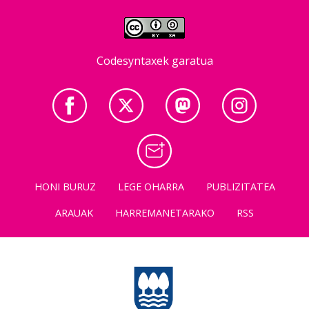
Codesyntaxek garatua
HONI BURUZ
LEGE OHARRA
PUBLIZITATEA
ARAUAK
HARREMANETARAKO
RSS