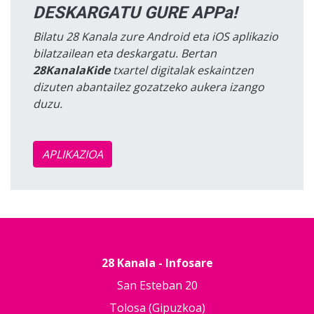
DESKARGATU GURE APPa!
Bilatu 28 Kanala zure Android eta iOS aplikazio
bilatzailean eta deskargatu. Bertan
28KanalaKide
txartel digitalak eskaintzen
dizuten abantailez gozatzeko aukera izango
duzu.
APLIKAZIOA
28 Kanala - Infosare
San Esteban 20
Tolosa (Gipuzkoa)