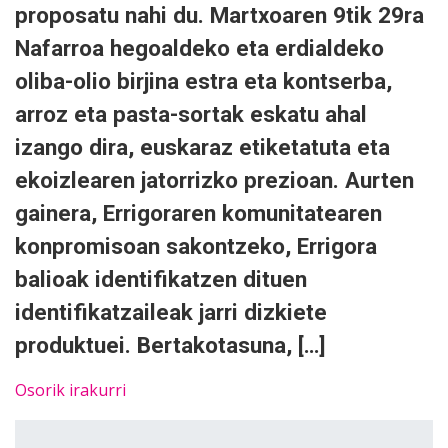
proposatu nahi du. Martxoaren 9tik 29ra
Nafarroa hegoaldeko eta erdialdeko
oliba-olio birjina estra eta kontserba,
arroz eta pasta-sortak eskatu ahal
izango dira, euskaraz etiketatuta eta
ekoizlearen jatorrizko prezioan. Aurten
gainera, Errigoraren komunitatearen
konpromisoan sakontzeko, Errigora
balioak identifikatzen dituen
identifikatzaileak jarri dizkiete
produktuei. Bertakotasuna, […]
Osorik irakurri