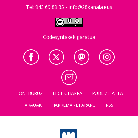
Tel: 943 69 89 35 -
info@28kanala.eus
Codesyntaxek garatua
HONI BURUZ
LEGE OHARRA
PUBLIZITATEA
ARAUAK
HARREMANETARAKO
RSS