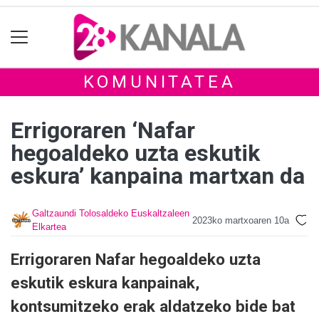
KOMUNITATEA
Errigoraren ‘Nafar
hegoaldeko uzta eskutik
eskura’ kanpaina martxan da
Galtzaundi Tolosaldeko Euskaltzaleen
2023ko martxoaren 10a
Elkartea
Errigoraren Nafar hegoaldeko uzta
eskutik eskura kanpainak,
kontsumitzeko erak aldatzeko bide bat