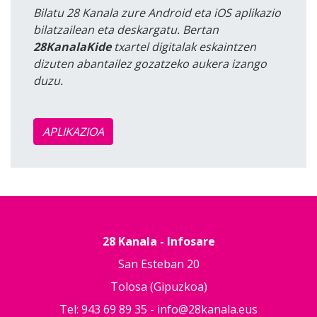
Bilatu 28 Kanala zure Android eta iOS aplikazio
bilatzailean eta deskargatu. Bertan
28KanalaKide
txartel digitalak eskaintzen
dizuten abantailez gozatzeko aukera izango
duzu.
APLIKAZIOA
28 Kanala - Infosare
San Esteban 20
Tolosa (Gipuzkoa)
Tel: 943 69 89 35 -
info@28kanala.eus