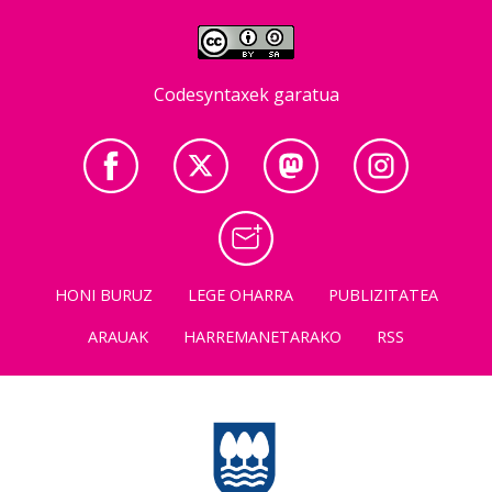
Codesyntaxek garatua
HONI BURUZ
LEGE OHARRA
PUBLIZITATEA
ARAUAK
HARREMANETARAKO
RSS