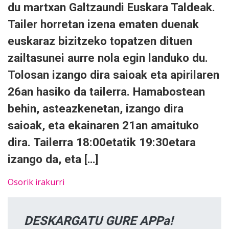
du martxan Galtzaundi Euskara Taldeak.
Tailer horretan izena ematen duenak
euskaraz bizitzeko topatzen dituen
zailtasunei aurre nola egin landuko du.
Tolosan izango dira saioak eta apirilaren
26an hasiko da tailerra. Hamabostean
behin, asteazkenetan, izango dira
saioak, eta ekainaren 21an amaituko
dira. Tailerra 18:00etatik 19:30etara
izango da, eta […]
Osorik irakurri
DESKARGATU GURE APPa!