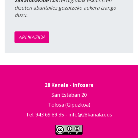
28KanalaKide
txartel digitalak eskaintzen
dizuten abantailez gozatzeko aukera izango
duzu.
APLIKAZIOA
28 Kanala - Infosare
San Esteban 20
Tolosa (Gipuzkoa)
Tel: 943 69 89 35 -
info@28kanala.eus