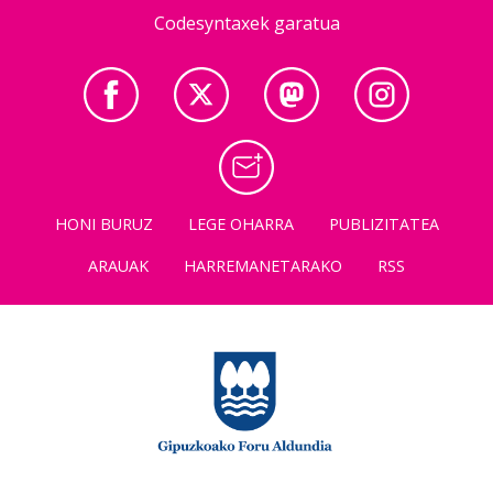
Codesyntaxek garatua
HONI BURUZ
LEGE OHARRA
PUBLIZITATEA
ARAUAK
HARREMANETARAKO
RSS