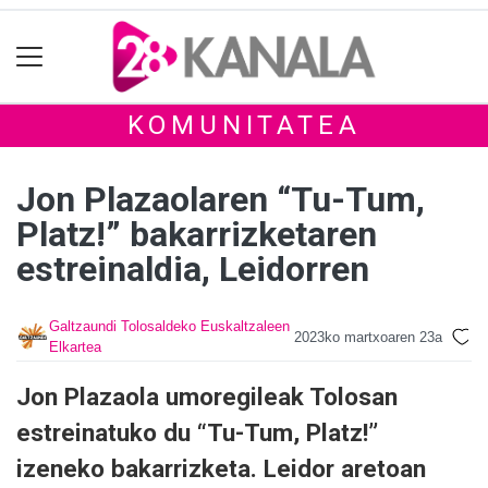
KOMUNITATEA
Jon Plazaolaren “Tu-Tum,
Platz!” bakarrizketaren
estreinaldia, Leidorren
Galtzaundi Tolosaldeko Euskaltzaleen
2023ko martxoaren 23a
Elkartea
Jon Plazaola umoregileak Tolosan
estreinatuko du “Tu-Tum, Platz!”
izeneko bakarrizketa. Leidor aretoan