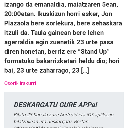
izango da emanaldia, maiatzaren 5ean,
20:00etan. Ikuskizun horri esker, Jon
Plazaola bere sorlekura, bere sehaskara
itzuli da. Taula gainean bere lehen
agerraldia egin zuenetik 23 urte pasa
diren honetan, berriz ere “Stand Up”
formatuko bakarrizketari heldu dio; hori
bai, 23 urte zaharrago, 23 […]
Osorik irakurri
DESKARGATU GURE APPa!
Bilatu 28 Kanala zure Android eta iOS aplikazio
bilatzailean eta deskargatu. Bertan