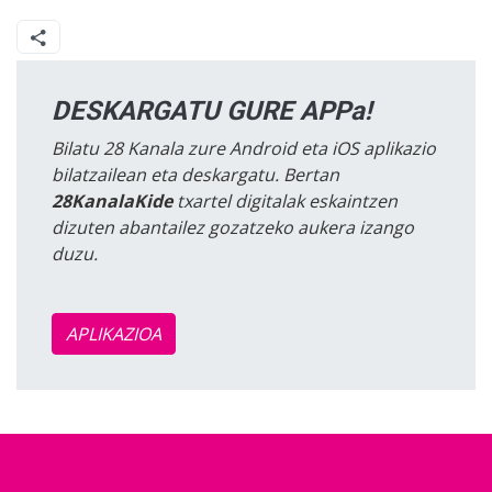
DESKARGATU GURE APPa!
Bilatu 28 Kanala zure Android eta iOS aplikazio
bilatzailean eta deskargatu. Bertan
28KanalaKide
txartel digitalak eskaintzen
dizuten abantailez gozatzeko aukera izango
duzu.
APLIKAZIOA