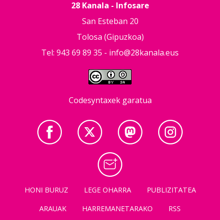
28 Kanala - Infosare
San Esteban 20
Tolosa (Gipuzkoa)
Tel: 943 69 89 35 -
info@28kanala.eus
Codesyntaxek garatua
HONI BURUZ
LEGE OHARRA
PUBLIZITATEA
ARAUAK
HARREMANETARAKO
RSS