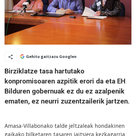
Gehitu gaitzazu Googlen
Birziklatze tasa hartutako
konpromisoaren azpitik erori da eta EH
Bilduren gobernuak ez du ez azalpenik
ematen, ez neurri zuzentzailerik jartzen.
Amasa-Villabonako talde jeltzaleak hondakinen
gaikako bilketaren tasaren jaitsiera kezkagarria