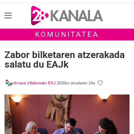
KOMUNITATEA
Zabor bilketaren atzerakada
salatu du EAJk
Amasa Villabonako EAJ
2026ko otsailaren 24a