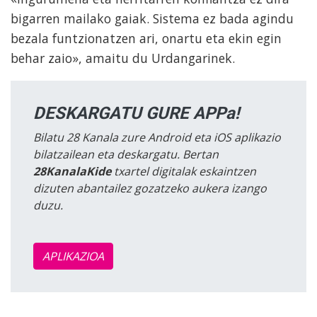
bigarren mailako gaiak. Sistema ez bada agindu
bezala funtzionatzen ari, onartu eta ekin egin
behar zaio», amaitu du Urdangarinek.
DESKARGATU GURE APPa!
Bilatu 28 Kanala zure Android eta iOS aplikazio
bilatzailean eta deskargatu. Bertan
28KanalaKide
txartel digitalak eskaintzen
dizuten abantailez gozatzeko aukera izango
duzu.
APLIKAZIOA