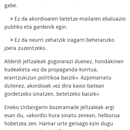
gabe.
>
Ez da akordioaren betetze-mailaren ebaluazio
publiko eta gardenik egin.
>
Ez da neurri zehatzik iragarri beheranzko
joera zuzentzeko.
Alderdi jeltzaleak gogorarazi duenez, hondakinen
kudeaketa «ez da propaganda-kontua,
erantzukizun politikoa baizik». Azpimarratu
dutenez, akordioak «ez dira kaxoi batean
gordetzeko sinatzen, betetzeko baizik».
Eneko Urdangarin bozeramaile jeltzaleak argi
esan du, «akordio hura sinatu zenean, helburua
hobetzea zen. Hamar urte geroago ezin dugu