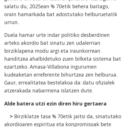
salatu du, 2025ean % 70etik behera baitago,
orain hamarkada bat adostutako helburuetatik
urrun.
Duela hamar urte indar politiko desberdinen
arteko akordio bat sinatu zen udalerrian
birziklapena modu argi eta iraunkorrean
handitzea ahalbidetuko zuen bilketa sistema bat
ezartzeko. Amasa-Villabona ingurumen
kudeaketan erreferente bihurtzea zen helburua.
Gaur, errealitatea bestelakoa da: datu ofizialek
atzerakada nabarmena islatzen dute.
Alde batera utzi ezin diren hiru gertaera
>
Birziklatze tasa % 70etik jaitsi da, sinatutako
akordioaren espiritua eta konpromisoak bete