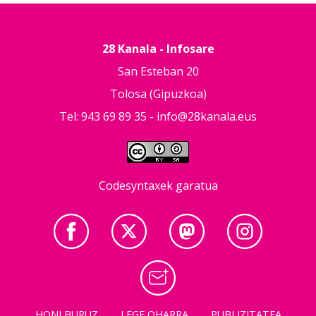
28 Kanala - Infosare
San Esteban 20
Tolosa (Gipuzkoa)
Tel: 943 69 89 35 -
info@28kanala.eus
Codesyntaxek garatua
HONI BURUZ
LEGE OHARRA
PUBLIZITATEA