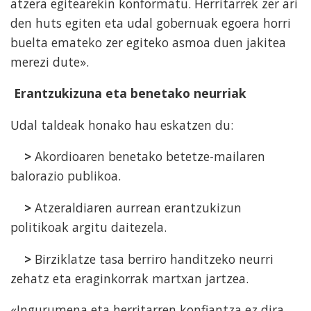
atzera egitearekin konformatu. Herritarrek zer ari
den huts egiten eta udal gobernuak egoera horri
buelta emateko zer egiteko asmoa duen jakitea
merezi dute».
Erantzukizuna eta benetako neurriak
Udal taldeak honako hau eskatzen du:
>
Akordioaren benetako betetze-mailaren
balorazio publikoa.
>
Atzeraldiaren aurrean erantzukizun
politikoak argitu daitezela.
>
Birziklatze tasa berriro handitzeko neurri
zehatz eta eraginkorrak martxan jartzea.
«Ingurumena eta herritarren konfiantza ez dira