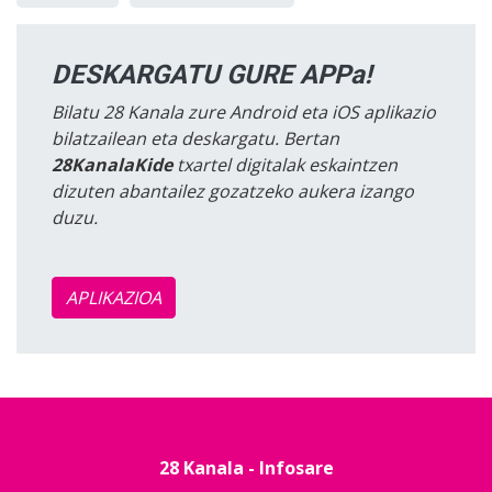
DESKARGATU GURE APPa!
Bilatu 28 Kanala zure Android eta iOS aplikazio
bilatzailean eta deskargatu. Bertan
28KanalaKide
txartel digitalak eskaintzen
dizuten abantailez gozatzeko aukera izango
duzu.
APLIKAZIOA
28 Kanala - Infosare