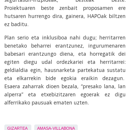
Proiektuaren beste zenbait proposamen ere
hutsaren hurrengo dira, gainera, HAPOak biltzen
ez baditu.
Plan serio eta inklusiboa nahi dugu; herritarren
benetako beharrei erantzunez, ingurumenaren
babesari erantzungo diena, eta horregatik dei
egiten diegu udal ordezkariei eta herritarrei:
geldialdia egin, hausnarketa partekatua sustatu
eta elkarrekin bide egokia eraikin dezagun.
Esaera zaharrak dioen bezala, “presako lana, lan
alperra” eta etxebizitzaren egoerak ez digu
alferrikako pausuak ematen uzten.
GIZARTEA
AMASA-VILLABONA