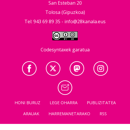
San Esteban 20
Tolosa (Gipuzkoa)
Tel: 943 69 89 35 -
info@28kanala.eus
Codesyntaxek garatua
HONI BURUZ
LEGE OHARRA
PUBLIZITATEA
ARAUAK
HARREMANETARAKO
RSS