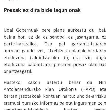
Presak ez dira bide lagun onak
Udal Gobernuak bere plana aurkeztu du, bai,
baina hori ez da ez sendoa, ez jasangarria, ez
parte-hartzailea. Oso gai garrantzitsuaren
aurrean gaude; zer, etxebizitza-planak herriaren
etorkizuna baldintzatuko du, eta ezin dugu
etorkizuna baldintzatu presaren presaz plan bat
onartzeagatik.
Hasteko, sakon aztertu behar da Hiri
Antolamendurako Plan Orokorra (HAPO) eta
bertan jasotakoak kontuan hartu; uholde-arrisku
eremuei buruzko informazioa eta ingurumen zein
segurtasun-irizpideak, besteak beste.