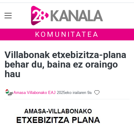
KOMUNITATEA
Villabonak etxebizitza-plana
behar du, baina ez oraingo
hau
Amasa Villabonako EAJ
2025eko irailaren 9a