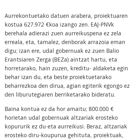
Aurrekontuetako datuen arabera, proiektuaren
kostua 627.972 €koa izango zen. EAJ-PNVk
berehala adierazi zuen aurreikuspena ez zela
erreala, eta, tamalez, denborak arrazoia eman
digu; izan ere, udal gobernuak ez zuen Balio
Erantsiaren Zerga (BEZa) aintzat hartu, eta
horretarako, hain zuzen, kreditu- aldaketa egin
behar izan du, eta beste proiektuetarako
beharrezkoa den dirua, agian egiterik egongo ez
den liburutegiaren berriketarako bideratu.
Baina kontua ez da hor amaitu; 800.000 €
horietan udal gobernuak altzariak erosteko
kopururik ez du-eta aurreikusi. Beraz, altzariak
erosteko diru-koupurua gehituta, proiektuak,