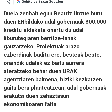
Gehitu gaitzazu Googlen
Duela zenbait egun Beatriz Unzue buru
duen EHbilduko udal gobernuak 800.000
kreditu-aldaketa onartu du udal
liburutegiaren berritze-lanak
gauzatzeko. Proiektuak arazo
ezberdinak baditu ere, besteak beste,
oraindik udalak ez baitu aurrera
ateratzeko behar duen URAK
agentziaren baimena, biziki kezkatzen
gaitu bera planteatzean, udal gobernuak
erakutsi duen zehaztasun
ekonomikoaren falta.