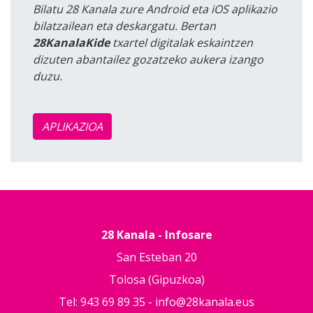
Bilatu 28 Kanala zure Android eta iOS aplikazio
bilatzailean eta deskargatu. Bertan
28KanalaKide
txartel digitalak eskaintzen
dizuten abantailez gozatzeko aukera izango
duzu.
APLIKAZIOA
28 Kanala - Infosare
San Esteban 20
Tolosa (Gipuzkoa)
Tel: 943 69 89 35 -
info@28kanala.eus