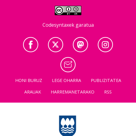
Codesyntaxek garatua
HONI BURUZ
LEGE OHARRA
PUBLIZITATEA
ARAUAK
HARREMANETARAKO
RSS