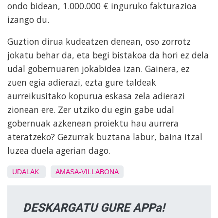
ondo bidean, 1.000.000 € inguruko fakturazioa
izango du.
Guztion dirua kudeatzen denean, oso zorrotz
jokatu behar da, eta begi bistakoa da hori ez dela
udal gobernuaren jokabidea izan. Gainera, ez
zuen egia adierazi, ezta gure taldeak
aurreikusitako kopurua eskasa zela adierazi
zionean ere. Zer utziko du egin gabe udal
gobernuak azkenean proiektu hau aurrera
ateratzeko? Gezurrak buztana labur, baina itzal
luzea duela agerian dago.
UDALAK
AMASA-VILLABONA
DESKARGATU GURE APPa!