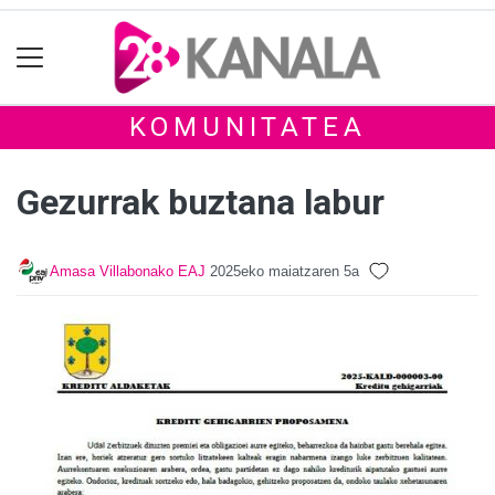
KOMUNITATEA
Gezurrak buztana labur
Amasa Villabonako EAJ
2025eko maiatzaren 5a