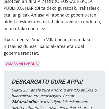
jasotzen ari dira AIZTONDO EUSKAL ESKOLA
PUBLIKOA HARRO! taldeko gurasoak, irakasleak
eta langileak Amasa Villabonako gobernuaren
aldetik: eskaeraren eztabaida atzeratu ondoren,
onartutakoa bete ez.
Itxura denez, Amasa Villabonan, emandako
hitzak ez du ezer balio alkatea eta Udal
gobernuarentzat.
AMASA-VILLABONA
DESKARGATU GURE APPa!
Bilatu 28 Kanala zure Android eta iOS aplikazio
bilatzailean eta deskargatu. Bertan
28KanalaKide
txartel digitalak eskaintzen
dizuten abantailez gozatzeko aukera izango