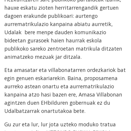
hauxe eskatu zioten herritarrengandik gertuen
dagoen erakunde publikoari: aurtengo
aurrematrikulazio kanpaina abiatu aurretik,
Udalak bere menpe dauden komunikazio
bideetan gurasoek haien haurrak eskola
publikoko sareko zentroetan matrikula ditzaten
animatzeko mezuak jar ditzala.
Eta amasatar eta villabonatarren ordezkariok bat
egin genuen eskariarekin. Baina, proposamena
aurreko astean onartu eta aurrematrikulazio
kanpaina atzo hasi bazen ere, Amasa Villabonan
agintzen duen EHbilduren gobernuak ez du
Udalbatzarrak onartutakoa bete.
Gu zur eta lur, lur jota uzteko moduko tratua