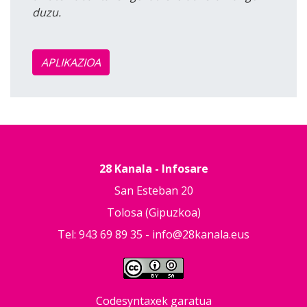
duzu.
APLIKAZIOA
28 Kanala - Infosare
San Esteban 20
Tolosa (Gipuzkoa)
Tel: 943 69 89 35 -
info@28kanala.eus
Codesyntaxek garatua