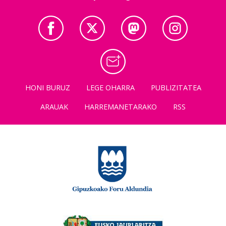
HONI BURUZ
LEGE OHARRA
PUBLIZITATEA
ARAUAK
HARREMANETARAKO
RSS