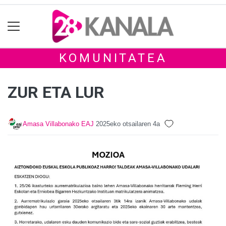
KOMUNITATEA
ZUR ETA LUR
Amasa Villabonako EAJ
2025eko otsailaren 4a