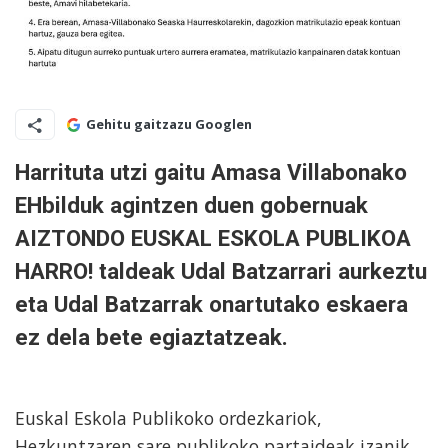
Gehitu gaitzazu Googlen
Harrituta utzi gaitu Amasa Villabonako
EHbilduk agintzen duen gobernuak
AIZTONDO EUSKAL ESKOLA PUBLIKOA
HARRO! taldeak Udal Batzarrari aurkeztu
eta Udal Batzarrak onartutako eskaera
ez dela bete egiaztatzeak.
Euskal Eskola Publikoko ordezkariok,
Hezkuntzaren sare publikoko partaideak izanik,