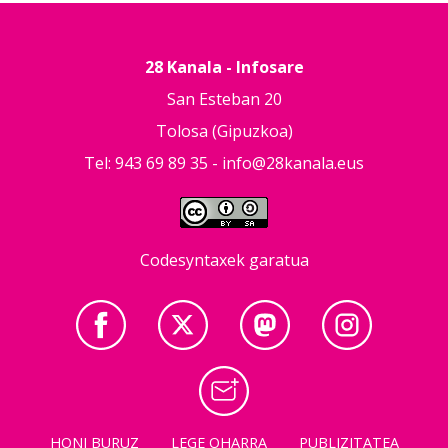
28 Kanala - Infosare
San Esteban 20
Tolosa (Gipuzkoa)
Tel: 943 69 89 35 -
info@28kanala.eus
Codesyntaxek garatua
HONI BURUZ
LEGE OHARRA
PUBLIZITATEA