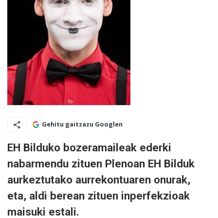
Gehitu gaitzazu Googlen
EH Bilduko bozeramaileak ederki
nabarmendu zituen Plenoan EH Bilduk
aurkeztutako aurrekontuaren onurak,
eta, aldi berean zituen inperfekzioak
maisuki estali.