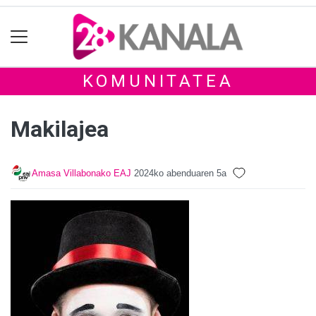
KOMUNITATEA
Makilajea
Amasa Villabonako EAJ
2024ko abenduaren 5a