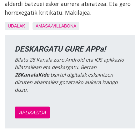
alderdi batzuei esker aurrera ateratzea. Eta gero
horrexegatik kritikatu. Makilajea.
UDALAK
AMASA-VILLABONA
DESKARGATU GURE APPa!
Bilatu 28 Kanala zure Android eta iOS aplikazio
bilatzailean eta deskargatu. Bertan
28KanalaKide
txartel digitalak eskaintzen
dizuten abantailez gozatzeko aukera izango
duzu.
APLIKAZIOA