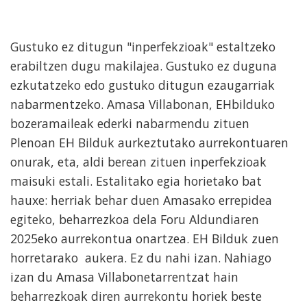
Gustuko ez ditugun "inperfekzioak" estaltzeko
erabiltzen dugu makilajea. Gustuko ez duguna
ezkutatzeko edo gustuko ditugun ezaugarriak
nabarmentzeko. Amasa Villabonan, EHbilduko
bozeramaileak ederki nabarmendu zituen
Plenoan EH Bilduk aurkeztutako aurrekontuaren
onurak, eta, aldi berean zituen inperfekzioak
maisuki estali. Estalitako egia horietako bat
hauxe: herriak behar duen Amasako errepidea
egiteko, beharrezkoa dela Foru Aldundiaren
2025eko aurrekontua onartzea. EH Bilduk zuen
horretarako aukera. Ez du nahi izan. Nahiago
izan du Amasa Villabonetarrentzat hain
beharrezkoak diren aurrekontu horiek beste