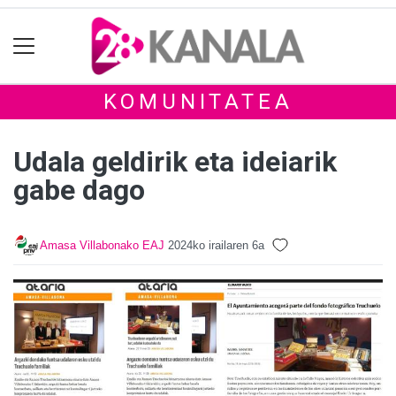
KOMUNITATEA
Udala geldirik eta ideiarik
gabe dago
Amasa Villabonako EAJ
2024ko irailaren 6a