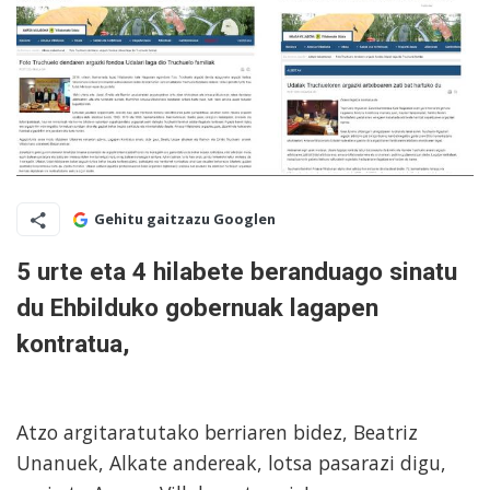
Gehitu gaitzazu Googlen
5 urte eta 4 hilabete beranduago sinatu
du Ehbilduko gobernuak lagapen
kontratua,
Atzo argitaratutako berriaren bidez, Beatriz
Unanuek, Alkate andereak, lotsa pasarazi digu,