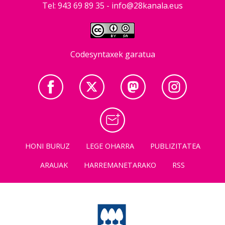
Tel: 943 69 89 35 -
info@28kanala.eus
Codesyntaxek garatua
HONI BURUZ
LEGE OHARRA
PUBLIZITATEA
ARAUAK
HARREMANETARAKO
RSS