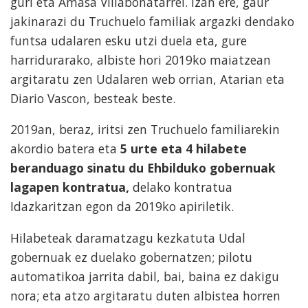
guri eta Amasa Villabonatarrei. Izan ere, gaur
jakinarazi du Truchuelo familiak argazki dendako
funtsa udalaren esku utzi duela eta, gure
harridurarako, albiste hori 2019ko maiatzean
argitaratu zen Udalaren web orrian, Atarian eta
Diario Vascon, besteak beste.
2019an, beraz, iritsi zen Truchuelo familiarekin
akordio batera eta
5 urte eta 4 hilabete
beranduago sinatu du Ehbilduko gobernuak
lagapen kontratua,
delako kontratua
Idazkaritzan egon da 2019ko apiriletik.
Hilabeteak daramatzagu kezkatuta Udal
gobernuak ez duelako gobernatzen; pilotu
automatikoa jarrita dabil, bai, baina ez dakigu
nora; eta atzo argitaratu duten albistea horren