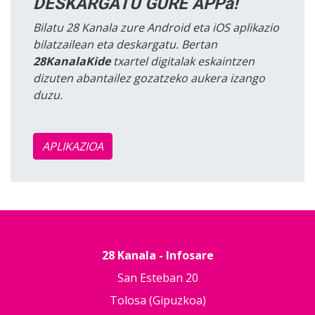
DESKARGATU GURE APPa!
Bilatu 28 Kanala zure Android eta iOS aplikazio
bilatzailean eta deskargatu. Bertan
28KanalaKide
txartel digitalak eskaintzen
dizuten abantailez gozatzeko aukera izango
duzu.
APLIKAZIOA
28 Kanala - Infosare
San Esteban 20
Tolosa (Gipuzkoa)