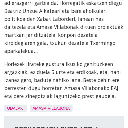
adierazgarri garbia da. Horregatik eskatzen diegu
Beatriz Unzue Alkateari eta bere aholkulari
politikoa den Xabat Laborderi, lanean has
daitezela eta Amasa Villabonak dituen proiektuak
martxan jar ditzatela: konpon dezatela
kiroldegiaren gaia, txukun dezatela Txermingo
aparkalekua…
Horiexek lirateke gustura ikusiko genituzkeen
argazkiak, ez duela 5 urte eta erdikoak, eta, nahi
izanez gero, badute nahiko lana. Beste behin ere
berresten dugu horretan Amasa Villabonako EAJ
eta bere zinegotziak laguntzeko prest gaudela.
UDALAK
AMASA-VILLABONA