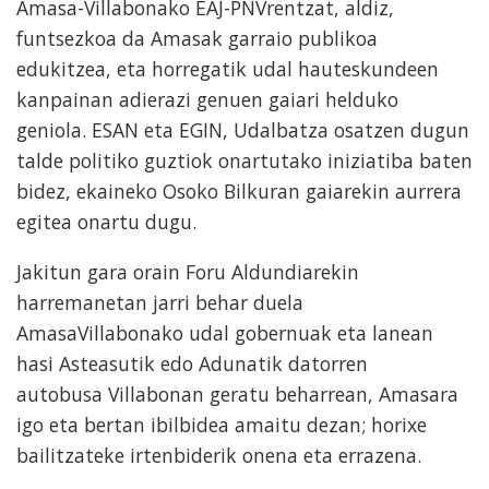
Amasa-Villabonako EAJ-PNVrentzat, aldiz,
funtsezkoa da Amasak garraio publikoa
edukitzea, eta horregatik udal hauteskundeen
kanpainan adierazi genuen gaiari helduko
geniola. ESAN eta EGIN, Udalbatza osatzen dugun
talde politiko guztiok onartutako iniziatiba baten
bidez, ekaineko Osoko Bilkuran gaiarekin aurrera
egitea onartu dugu.
Jakitun gara orain Foru Aldundiarekin
harremanetan jarri behar duela
AmasaVillabonako udal gobernuak eta lanean
hasi Asteasutik edo Adunatik datorren
autobusa Villabonan geratu beharrean, Amasara
igo eta bertan ibilbidea amaitu dezan; horixe
bailitzateke irtenbiderik onena eta errazena.