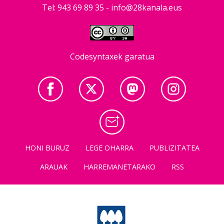
Tel: 943 69 89 35 -
info@28kanala.eus
Codesyntaxek garatua
HONI BURUZ
LEGE OHARRA
PUBLIZITATEA
ARAUAK
HARREMANETARAKO
RSS