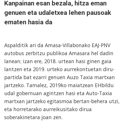
Kanpainan esan bezala, hitza eman
genuen eta udaletxea lehen pausoak
ematen hasia da
Aspalditik ari da Amasa-Villabonako EAJ-PNV
autobus zerbitzu publikoa Amasara hel dadin
lanean; izan ere, 2018. urtean hasi ginen gaia
lantzen eta 2019. urteko aurrekontuetan diru-
partida bat ezarri genuen Auzo Taxia martxan
jartzeko. Tamalez, 2019ko maiatzean EHbildu
udal gobernuan agintzen hasi eta Auto-Taxia
martxan jartzeko egitasmoa bertan-behera utzi,
eta horretarako aurreikusitako dirua
soberakinetara joan zen.