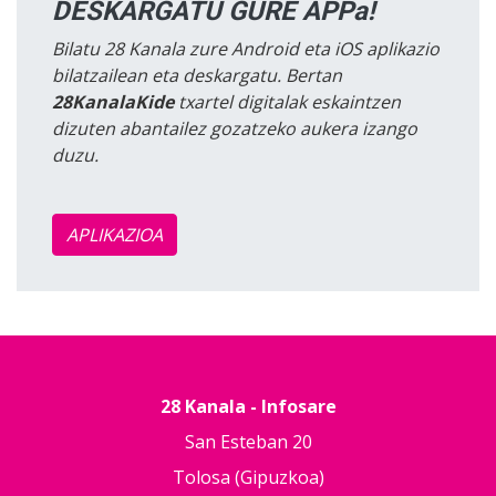
DESKARGATU GURE APPa!
Bilatu 28 Kanala zure Android eta iOS aplikazio
bilatzailean eta deskargatu. Bertan
28KanalaKide
txartel digitalak eskaintzen
dizuten abantailez gozatzeko aukera izango
duzu.
APLIKAZIOA
28 Kanala - Infosare
San Esteban 20
Tolosa (Gipuzkoa)