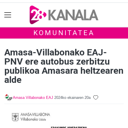
KOMUNITATEA
Amasa-Villabonako EAJ-
PNV ere autobus zerbitzu
publikoa Amasara heltzearen
alde
Amasa Villabonako EAJ
2024ko ekainaren 20a