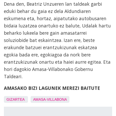
Dena den, Beatriz Unzueren lan taldeak garbi
eduki behar du gaia ez dela Aldundiaren
eskumena eta, hortaz, aipatutako autobusaren
bidaia luzatzea onartuko ez balute, Udalak hartu
beharko lukeela bere gain amasatarrei
soluziobide bat eskaintzea. Izan ere, beste
erakunde batzuei erantzukizunak eskatzea
egokia bada ere, egokiagoa da nork bere
erantzukizunak onartu eta haiei aurre egitea. Eta
hori dagokio Amasa-Villabonako Gobernu
Taldeari.
AMASAKO BIZI LAGUNEK MEREZI BAITUTE
GIZARTEA
AMASA-VILLABONA