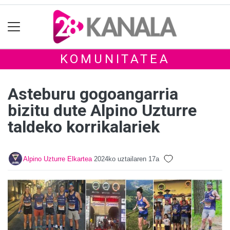
KOMUNITATEA
Asteburu gogoangarria
bizitu dute Alpino Uzturre
taldeko korrikalariek
Alpino Uzturre Elkartea
2024ko uztailaren 17a