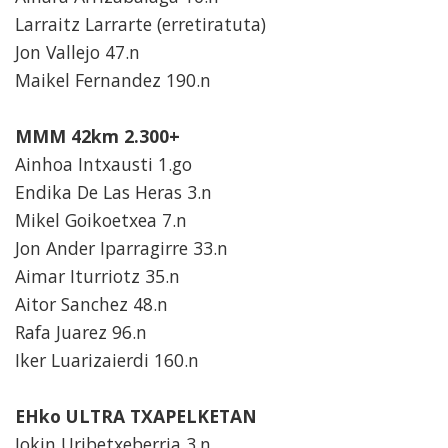
Larraitz Larrarte (erretiratuta)
Jon Vallejo 47.n
Maikel Fernandez 190.n
MMM 42km 2.300+
Ainhoa Intxausti 1.go
Endika De Las Heras 3.n
Mikel Goikoetxea 7.n
Jon Ander Iparragirre 33.n
Aimar Iturriotz 35.n
Aitor Sanchez 48.n
Rafa Juarez 96.n
Iker Luarizaierdi 160.n
EHko ULTRA TXAPELKETAN
Jokin Uribetxeberria 3.n