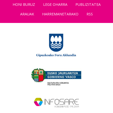
HONI BURUZ
LEGE OHARRA
PUBLIZITATEA
ARAUAK
HARREMANETARAKO
RSS