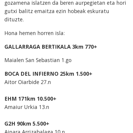
gozamena islatzen da beren aurpegietan eta hori
gutxi balitz emaitza ezin hobeak eskuratu
dituzte.
Hona hemen horren isla:
GALLARRAGA BERTIKALA 3km 770+
Maialen San Sebastian 1.go
BOCA DEL INFIERNO 25km 1.500+
Aitor Oiarbide 27.n
EHM 171km 10.500+
Amaiur Urkia 13.n
G2H 90km 5.500+
Ainara Arrizabalaga 10.n