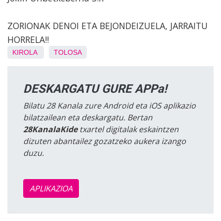
ZORIONAK DENOI ETA BEJONDEIZUELA, JARRAITU
HORRELA!!
KIROLA
TOLOSA
DESKARGATU GURE APPa!
Bilatu 28 Kanala zure Android eta iOS aplikazio
bilatzailean eta deskargatu. Bertan
28KanalaKide
txartel digitalak eskaintzen
dizuten abantailez gozatzeko aukera izango
duzu.
APLIKAZIOA