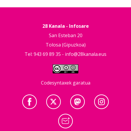
28 Kanala - Infosare
San Esteban 20
Tolosa (Gipuzkoa)
Tel: 943 69 89 35 -
info@28kanala.eus
Codesyntaxek garatua