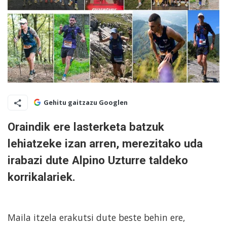
Gehitu gaitzazu Googlen
Oraindik ere lasterketa batzuk
lehiatzeke izan arren, merezitako uda
irabazi dute Alpino Uzturre taldeko
korrikalariek.
Maila itzela erakutsi dute beste behin ere,