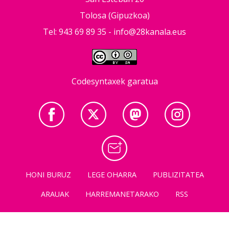
Tolosa (Gipuzkoa)
Tel: 943 69 89 35 -
info@28kanala.eus
Codesyntaxek garatua
HONI BURUZ
LEGE OHARRA
PUBLIZITATEA
ARAUAK
HARREMANETARAKO
RSS