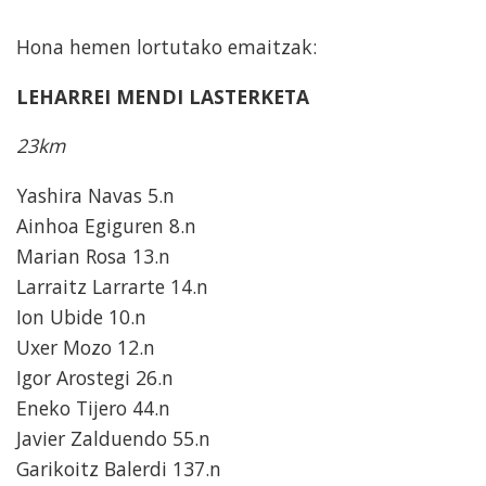
Hona hemen lortutako emaitzak:
LEHARREI MENDI LASTERKETA
23km
Yashira Navas 5.n
Ainhoa Egiguren 8.n
Marian Rosa 13.n
Larraitz Larrarte 14.n
Ion Ubide 10.n
Uxer Mozo 12.n
Igor Arostegi 26.n
Eneko Tijero 44.n
Javier Zalduendo 55.n
Garikoitz Balerdi 137.n