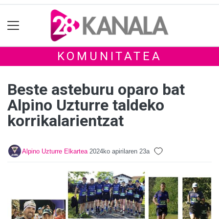
KOMUNITATEA
Beste asteburu oparo bat
Alpino Uzturre taldeko
korrikalarientzat
Alpino Uzturre Elkartea
2024ko apirilaren 23a