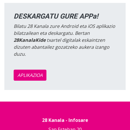
DESKARGATU GURE APPa!
Bilatu 28 Kanala zure Android eta iOS aplikazio
bilatzailean eta deskargatu. Bertan
28KanalaKide
txartel digitalak eskaintzen
dizuten abantailez gozatzeko aukera izango
duzu.
APLIKAZIOA
28 Kanala - Infosare
San Esteban 20