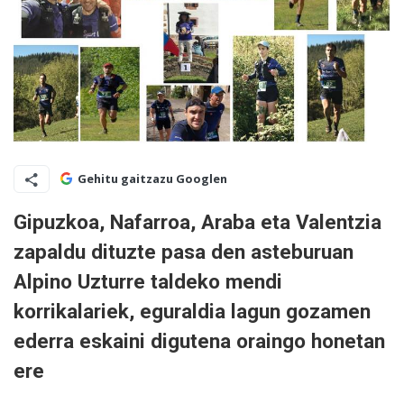
Gehitu gaitzazu Googlen
Gipuzkoa, Nafarroa, Araba eta Valentzia
zapaldu dituzte pasa den asteburuan
Alpino Uzturre taldeko mendi
korrikalariek, eguraldia lagun gozamen
ederra eskaini digutena oraingo honetan
ere